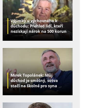
Výjimky u výchovného k
důchodu: Přehled lidí, kteří
nezískají nárok na 500 korun
za děti
Mirek Topolánek: Můj
důchod je směšný, sotva
stačí na školné pro syna