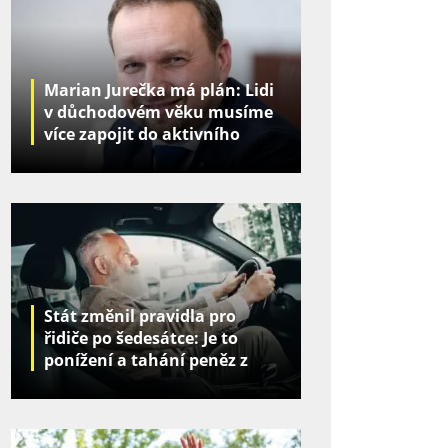
Marian Jurečka má plán: Lidi
v důchodovém věku musíme
více zapojit do aktivního
života
Stát změnil pravidla pro
řidiče po šedesátce: Je to
ponížení a tahání peněz z
kapes