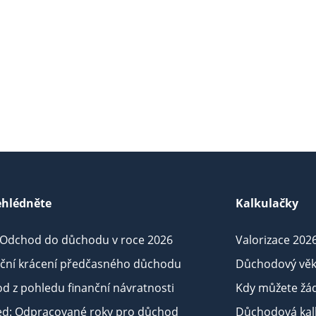
hlédněte
Kalkulačky
 Odchod do důchodu v roce 2026
Valorizace 202
iční krácení předčasného důchodu
Důchodový věk
d z pohledu finanční návratnosti
Kdy můžete žá
ed: Odpracované roky pro důchod
Důchodová kalk