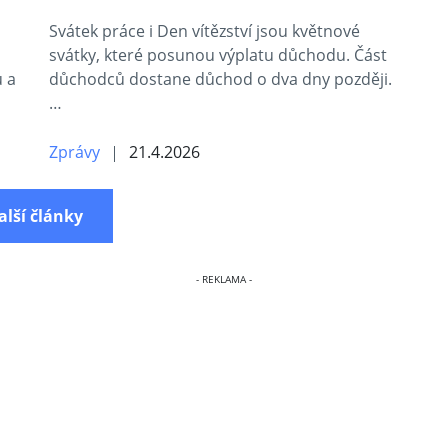
Svátek práce i Den vítězství jsou květnové
svátky, které posunou výplatu důchodu. Část
ů a
důchodců dostane důchod o dva dny později.
…
Zprávy
21.4.2026
alší články