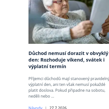
Důchod nemusí dorazit v obvyklý
den: Rozhoduje víkend, svátek i
výplatní termín
Příjemci důchodů mají stanovený pravideln
výplatní den, ani ten však nemusí pokaždé
platit doslova. Pokud připadne na sobotu,
neděli nebo …
Návody
27.7.2026