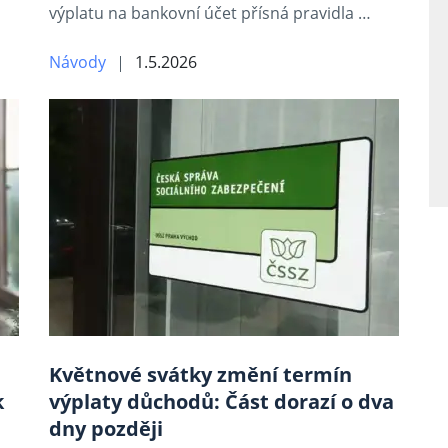
výplatu na bankovní účet přísná pravidla …
Návody
1.5.2026
Květnové svátky změní termín
k
výplaty důchodů: Část dorazí o dva
dny později