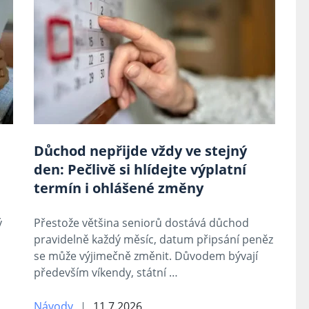
Důchod nepřijde vždy ve stejný
den: Pečlivě si hlídejte výplatní
termín i ohlášené změny
ý
Přestože většina seniorů dostává důchod
pravidelně každý měsíc, datum připsání peněz
se může výjimečně změnit. Důvodem bývají
především víkendy, státní …
Návody
11.7.2026