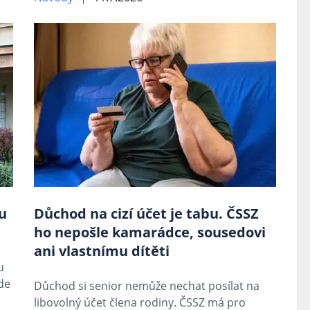
u
Důchod na cizí účet je tabu. ČSSZ
ho nepošle kamarádce, sousedovi
ani vlastnímu dítěti
u
de
Důchod si senior nemůže nechat posílat na
libovolný účet člena rodiny. ČSSZ má pro