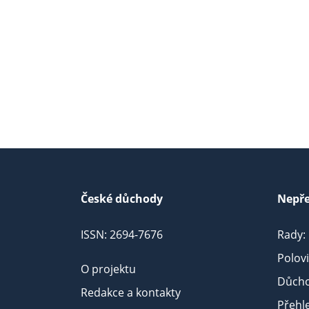
České důchody
Nepře
ISSN: 2694-7676
Rady:
Polov
O projektu
Důcho
Redakce a kontakty
Přehl