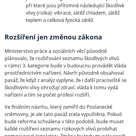
při které jsou přítomné následující škodlivé
vlivy (rizika): vibrace, zátěž chladem, zátěž
teplem a celková fyzická zátěž.
Rozšíření jen změnou zákona
Ministerstvo práce a sociálních věcí původně
plánovalo, že rozšiřování seznamu škodlivých vlivů
v rámci 3. kategorie bude v budoucnu provádět vláda
prostřednictvím nařízení. Návrh původně obsahoval
pasáž, že když z analýz vyplyne, že i další pracoviště se
škodlivými vlivy ohrožují zdraví, vláda k tomu vydá
nařízení a tím se počet profesí rozšíří.
Ve finálním návrhu, který zamířil do Poslanecké
sněmovny, je ale tato pasáž zcela vypuštěna. Pokud
bude reforma schválena v této podobě, bude muset
každé rozšíření seznamu rizikových vlivů probíhat
pomocí nové legislativy. Změna by tedy musela projít