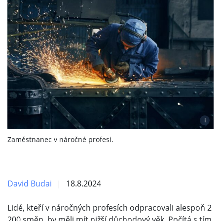
i
Zaměstnanec v náročné profesi.
David Budai
18.8.2024
Lidé, kteří v náročných profesích odpracovali alespoň 2
200 směn, by měli mít nižší důchodový věk. Počítá s tím