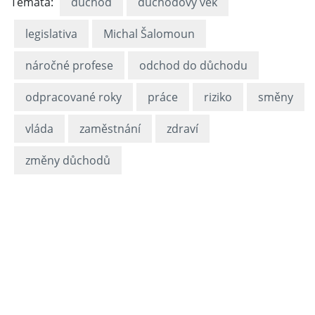
Témata:
důchod
důchodový věk
legislativa
Michal Šalomoun
náročné profese
odchod do důchodu
odpracované roky
práce
riziko
směny
vláda
zaměstnání
zdraví
změny důchodů