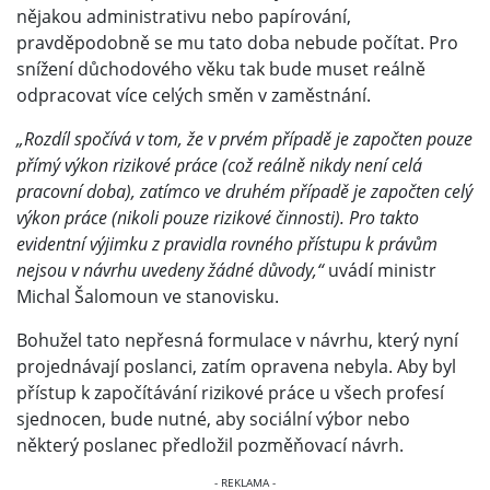
nějakou administrativu nebo papírování,
pravděpodobně se mu tato doba nebude počítat. Pro
snížení důchodového věku tak bude muset reálně
odpracovat více celých směn v zaměstnání.
„Rozdíl spočívá v tom, že v prvém případě je započten pouze
přímý výkon rizikové práce (což reálně nikdy není celá
pracovní doba), zatímco ve druhém případě je započten celý
výkon práce (nikoli pouze rizikové činnosti). Pro takto
evidentní výjimku z pravidla rovného přístupu k právům
nejsou v návrhu uvedeny žádné důvody,“
uvádí ministr
Michal Šalomoun ve stanovisku.
Bohužel tato nepřesná formulace v návrhu, který nyní
projednávají poslanci, zatím opravena nebyla. Aby byl
přístup k započítávání rizikové práce u všech profesí
sjednocen, bude nutné, aby sociální výbor nebo
některý poslanec předložil pozměňovací návrh.