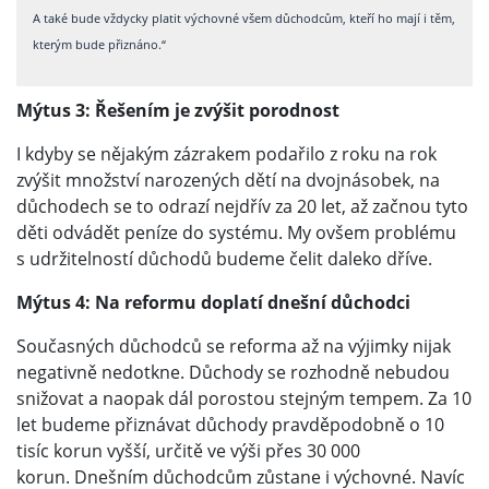
A také bude vždycky platit výchovné všem důchodcům, kteří ho mají i těm,
kterým bude přiznáno.“
Mýtus 3: Řešením je zvýšit porodnost
I kdyby se nějakým zázrakem podařilo z roku na rok
zvýšit množství narozených dětí na dvojnásobek, na
důchodech se to odrazí nejdřív za 20 let, až začnou tyto
děti odvádět peníze do systému. My ovšem problému
s udržitelností důchodů budeme čelit daleko dříve.
Mýtus 4: Na reformu doplatí dnešní důchodci
Současných důchodců se reforma až na výjimky nijak
negativně nedotkne. Důchody se rozhodně nebudou
snižovat a naopak dál porostou stejným tempem. Za 10
let budeme přiznávat důchody pravděpodobně o 10
tisíc korun vyšší, určitě ve výši přes 30 000
korun. Dnešním důchodcům zůstane i výchovné. Navíc