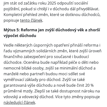
jim stát od začátku roku 2025 odpouští sociální
pojištění, pokud si chtějí i v důchodu dál přivydělávat.
Kompletní přehled změn, které se dotknou důchodců,
popisuje
tento článek
.
Mýtus 5: Reforma jen zvýší důchodový věk a zhorší
výpočet důchodu
Vedle některých úsporných opatření přináší reforma i
řadu významných solidárních změn, které zvýší úroveň
finančního zabezpečení pro současné i budoucí
důchodce. Oceněna bude například péče o děti nebo
nemocné blízké osoby, zvýší se minimální důchod a
manželé nebo partneři budou moci sdílet své
vyměřovací základy pro důchod. Zvýší se také
garantovaná výše důchodu a nově bude činit 20 %
průměrné mzdy. Zlepší se také dostupnost nároku na
vdovský a vdovecký důchod. Více tyto změny popisuje
následující článek
.