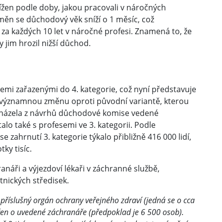
žen podle doby, jakou pracovali v náročných
ěn se důchodový věk sníží o 1 měsíc, což
za každých 10 let v náročné profesi. Znamená to, že
 jim hrozil nižší důchod.
mi zařazenými do 4. kategorie, což nyní představuje
 o významnou změnu oproti původní variantě, kterou
cházela z návrhů důchodové komise vedené
o také s profesemi ve 3. kategorii. Podle
ahrnutí 3. kategorie týkalo přibližně 416 000 lidí,
ky tisíc.
áři a výjezdoví lékaři v záchranné službě,
tnických středisek.
 příslušný orgán ochrany veřejného zdraví (jedná se o cca
řen o uvedené záchranáře (předpoklad je 6 500 osob).