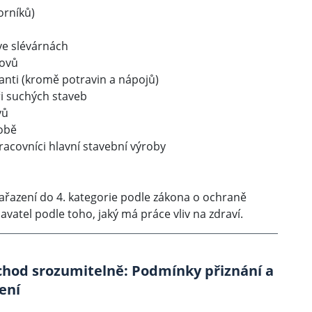
orníků)
 ve slévárnách
kovů
ranti (kromě potravin a nápojů)
ři suchých staveb
vů
robě
pracovníci hlavní stavební výroby
e zařazení do 4. kategorie podle zákona o ochraně
atel podle toho, jaký má práce vliv na zdraví.
hod srozumitelně: Podmínky přiznání a
ení