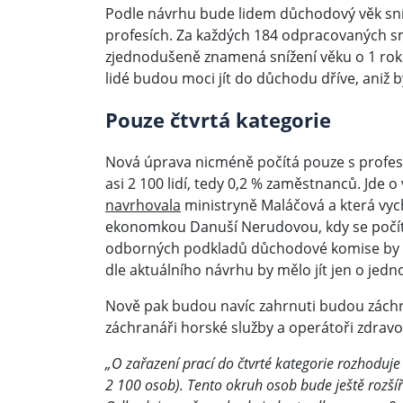
Podle návrhu bude lidem důchodový věk sní
profesích. Za každých 184 odpracovaných sm
zjednodušeně znamená snížení věku o 1 rok 
lidé budou moci jít do důchodu dříve, aniž by
Pouze čtvrtá kategorie
Nová úprava nicméně počítá pouze s profese
asi 2 100 lidí, tedy 0,2 % zaměstnanců. Jde
navrhovala
ministryně Maláčová a která vy
ekonomkou Danuší Nerudovou, kdy se počítal
odborných podkladů důchodové komise by se z
dle aktuálního návrhu by mělo jít jen o jednot
Nově pak budou navíc zahrnuti budou záchran
záchranáři horské služby a operátoři zdravo
„O zařazení prací do čtvrté kategorie rozhoduje
2 100 osob). Tento okruh osob bude ještě rozší