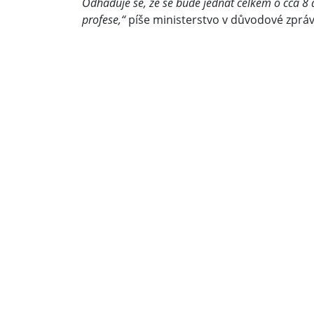
Odhaduje se, že se bude jednat celkem o cca 8 a
profese,“
píše ministerstvo v důvodové zprá