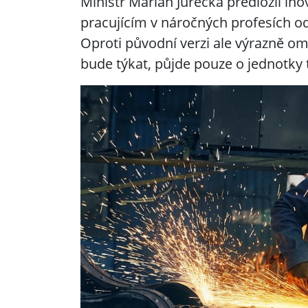
Ministr Marian Jurečka předložil in
pracujícím v náročných profesích o
Oproti původní verzi ale výrazně om
bude týkat, půjde pouze o jednotky ti