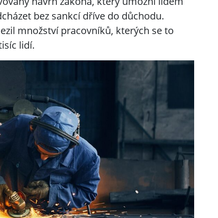
ovovaný návrh zákona, který umožní lidem
dcházet bez sankcí dříve do důchodu.
ezil množství pracovníků, kterých se to
síc lidí.