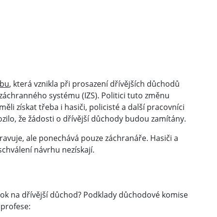
ybu
, která vznikla při prosazení dřívějších důchodů
 záchranného systému (IZS). Politici tuto změnu
li získat třeba i hasiči, policisté a další pracovníci
ozilo, že žádosti o dřívější důchody budou zamítány.
avuje, ale ponechává pouze záchranáře. Hasiči a
schválení návrhu nezískají.
árok na dřívější důchod? Podklady důchodové komise
 profese: