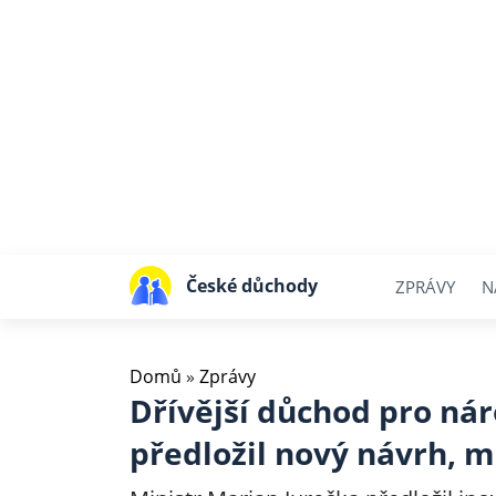
České důchody
ZPRÁVY
N
Domů
»
Zprávy
Dřívější důchod pro nár
předložil nový návrh, má 