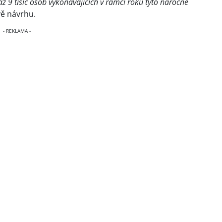
ž 9 tisíc osob vykonávajících v rámci roku tyto náročné
vě návrhu.