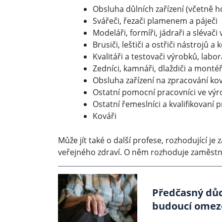
Obsluha důlních zařízení (včetně h
Svářeči, řezači plamenem a páječi
Modeláři, formíři, jádraři a slévači
Brusiči, leštiči a ostřiči nástrojů a 
Kvalitáři a testovači výrobků, labo
Zedníci, kamnáři, dlaždiči a monté
Obsluha zařízení na zpracování ko
Ostatní pomocní pracovníci ve vý
Ostatní řemeslníci a kvalifikovaní 
Kováři
Může jít také o další profese, rozhodující j
veřejného zdraví. O něm rozhoduje zaměstnav
Předčasný důc
budoucí omez