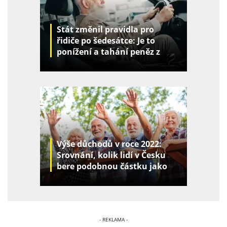
Stát změnil pravidla pro
řidiče po šedesátce: Je to
ponížení a tahání peněz z
kapes
Výše důchodů v roce 2022:
Srovnání, kolik lidí v Česku
bere podobnou částku jako
vy