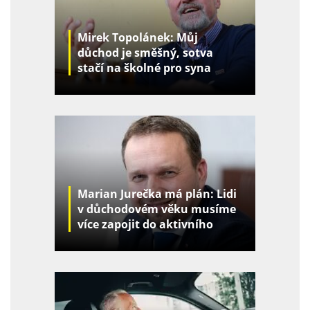
Mirek Topolánek: Můj
důchod je směšný, sotva
stačí na školné pro syna
Marian Jurečka má plán: Lidi
v důchodovém věku musíme
více zapojit do aktivního
života