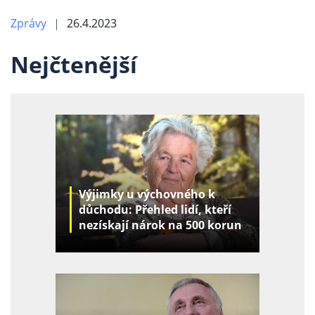
Zprávy
26.4.2023
Nejčtenější
Výjimky u výchovného k
důchodu: Přehled lidí, kteří
nezískají nárok na 500 korun
za děti