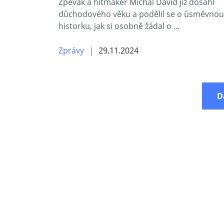
Zpěvák a hitmaker Michal David již dosáhl
důchodového věku a podělil se o úsměvnou
historku, jak si osobně žádal o …
Zprávy
29.11.2024
D