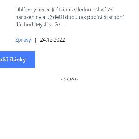
Oblíbený herec Jiří Lábus v lednu oslaví 73.
narozeniny a už delší dobu tak pobírá starobní
důchod. Myslí si, že …
Zprávy
24.12.2022
alší články