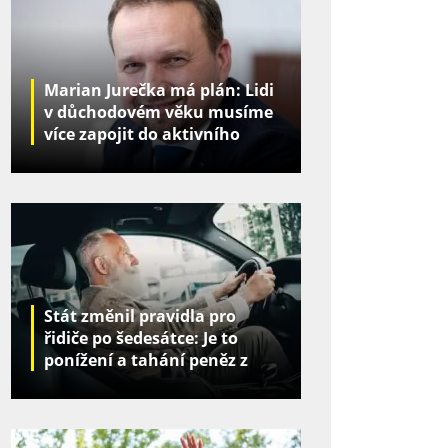
Marian Jurečka má plán: Lidi
v důchodovém věku musíme
více zapojit do aktivního
života
Stát změnil pravidla pro
řidiče po šedesátce: Je to
ponížení a tahání peněz z
kapes