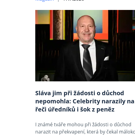
Sláva jim při žádosti o důchod
nepomohla: Celebrity narazily na
řeči úředníků i šok z peněz
I známé tváře mohou při žádosti o důchod
narazit na překvapení, která by čekal málok