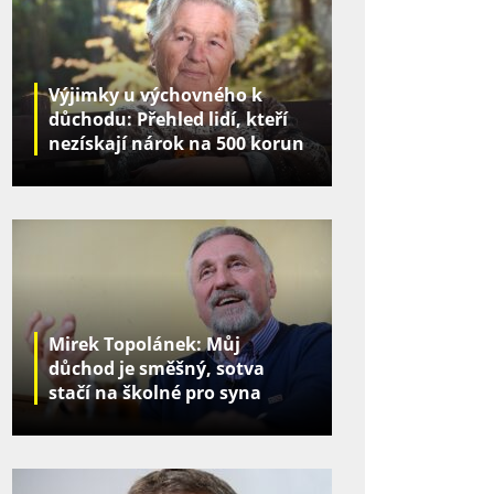
Výjimky u výchovného k
důchodu: Přehled lidí, kteří
nezískají nárok na 500 korun
za děti
Mirek Topolánek: Můj
důchod je směšný, sotva
stačí na školné pro syna