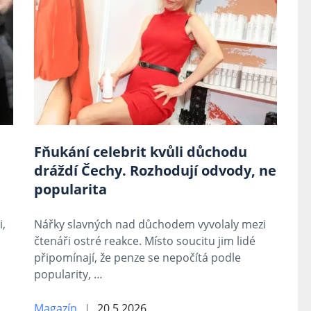
Fňukání celebrit kvůli důchodu
dráždí Čechy. Rozhodují odvody, ne
popularita
i,
Nářky slavných nad důchodem vyvolaly mezi
čtenáři ostré reakce. Místo soucitu jim lidé
připomínají, že penze se nepočítá podle
popularity, …
Magazín
20.5.2026