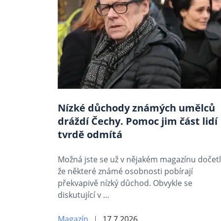
Nízké důchody známých umělců
dráždí Čechy. Pomoc jim část lidí
tvrdě odmítá
Možná jste se už v nějakém magazínu dočetl
že některé známé osobnosti pobírají
překvapivě nízký důchod. Obvykle se
diskutující v …
Magazín
17.7.2026