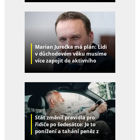
Marian Jurečka má plán: Lidi
v důchodovém věku musíme
více zapojit do aktivního
života
Stát změnil pravidla pro
řidiče po šedesátce: Je to
ponížení a tahání peněz z
kapes