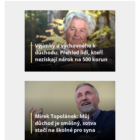
Výjimky u výchovného k
důchodu: Přehled lidí, kteří
nezískají nárok na 500 korun
za děti
Mirek Topolánek: Můj
důchod je směšný, sotva
stačí na školné pro syna