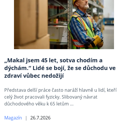
„Makal jsem 45 let, sotva chodím a
dýchám.“ Lidé se bojí, že se důchodu ve
zdraví vůbec nedožijí
Představa delší práce často naráží hlavně u lidí, kteří
celý život pracovali fyzicky. Slibovaný návrat
důchodového věku k 65 letům …
Magazín
26.7.2026