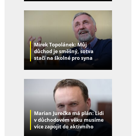
Mirek Topolánek: Můj
důchod je směšný, sotva
stačí na školné pro syna
Marian Jurečka má plán: Lidi
v důchodovém věku musíme
více zapojit do aktivního
života