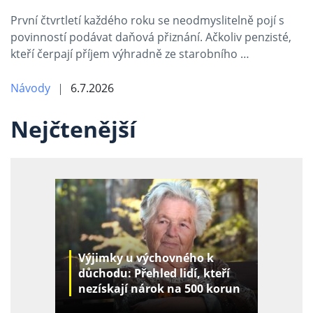
První čtvrtletí každého roku se neodmyslitelně pojí s
povinností podávat daňová přiznání. Ačkoliv penzisté,
kteří čerpají příjem výhradně ze starobního …
Návody
6.7.2026
Nejčtenější
Výjimky u výchovného k
důchodu: Přehled lidí, kteří
nezískají nárok na 500 korun
za děti