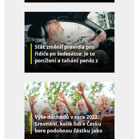
Stát změnil pravidla pro
řidiče po šedesátce: Je to
ponížení a tahání peněz z
kapes
Výše důchodů v roce 2022:
Srovnání, kolik lidí v Česku
bere podobnou částku jako
vy