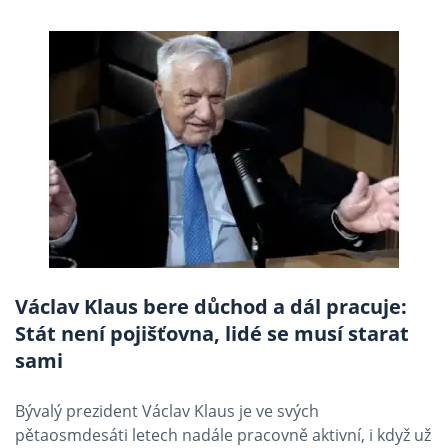
Václav Klaus bere důchod a dál pracuje:
Stát není pojišťovna, lidé se musí starat
sami
Bývalý prezident Václav Klaus je ve svých
pětaosmdesáti letech nadále pracovně aktivní, i když už