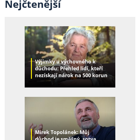
Nejčtenější
Výjimky u výchovného k
důchodu: Přehled lidí, kteří
nezískají nárok na 500 korun
za děti
Mirek Topolánek: Můj
důchod je směšný, sotva