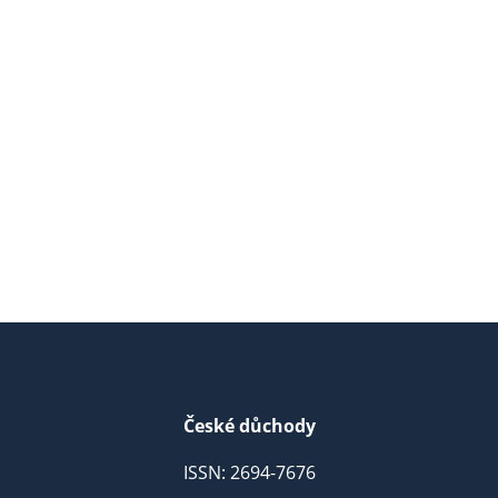
České důchody
ISSN: 2694-7676