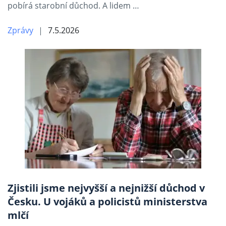
pobírá starobní důchod. A lidem …
Zprávy
7.5.2026
Zjistili jsme nejvyšší a nejnižší důchod v
Česku. U vojáků a policistů ministerstva
mlčí