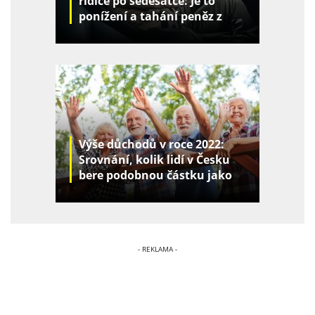
řidiče po šedesátce: Je to
ponížení a tahání peněz z
kapes
Výše důchodů v roce 2022:
Srovnání, kolik lidí v Česku
bere podobnou částku jako
vy