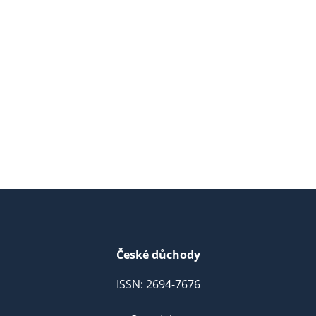
České důchody
ISSN: 2694-7676