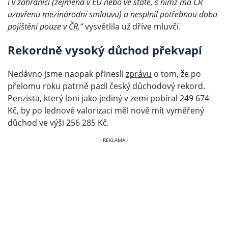
i v zahraničí (zejména v EU nebo ve státě, s nímž má ČR
uzavřenu mezinárodní smlouvu) a nesplnil potřebnou dobu
pojištění pouze v ČR,“
vysvětlila už dříve mluvčí.
Rekordně vysoký důchod překvapí
Nedávno jsme naopak přinesli
zprávu
o tom, že po
přelomu roku patrně padl český důchodový rekord.
Penzista, který loni jako jediný v zemi pobíral 249 674
Kč, by po lednové valorizaci měl nově mít vyměřený
důchod ve výši 256 285 Kč.