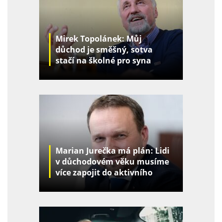
Mirek Topolánek: Můj
důchod je směšný, sotva
stačí na školné pro syna
Marian Jurečka má plán: Lidi
v důchodovém věku musíme
více zapojit do aktivního
života