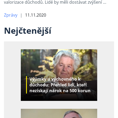
valorizace důchodů. Lidé by měli dostávat zvýšení …
Zprávy
11.11.2020
Nejčtenější
Výjimky u výchovného k
důchodu: Přehled lidí, kteří
nezískají nárok na 500 korun
za děti