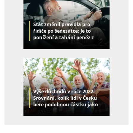
Stát změnil pravidla pro
řidiče po šedesátce: Je to
ponížení a tahání peněz z
kapes
Výše důchodů v roce 2022:
Srovnání, kolik lidí v Česku
bere podobnou částku jako
vy