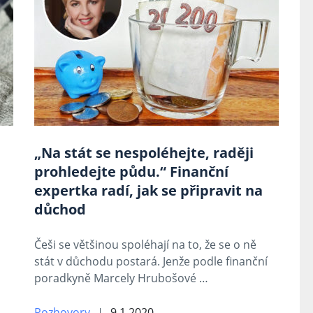
„Na stát se nespoléhejte, raději
prohledejte půdu.“ Finanční
expertka radí, jak se připravit na
důchod
,
Češi se většinou spoléhají na to, že se o ně
stát v důchodu postará. Jenže podle finanční
poradkyně Marcely Hrubošové …
Rozhovory
9.1.2020