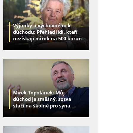
Výjimky u výchovného k
důchodu: Přehled lidí, kteří
nezískají nárok na 500 korun
za děti
Mirek Topolánek: Můj
důchod je směšný, sotva
stačí na školné pro syna