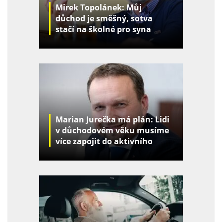
Mirek Topolánek: Můj
důchod je směšný, sotva
stačí na školné pro syna
Marian Jurečka má plán: Lidi
v důchodovém věku musíme
více zapojit do aktivního
života