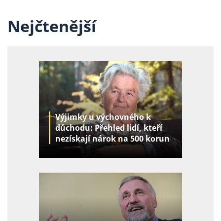
Nejčtenější
Výjimky u výchovného k
důchodu: Přehled lidí, kteří
nezískají nárok na 500 korun
za děti