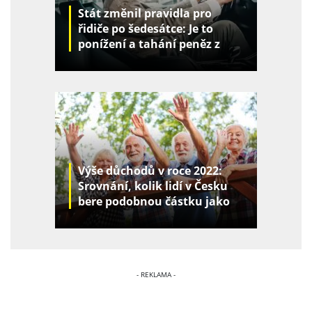
Stát změnil pravidla pro
řidiče po šedesátce: Je to
ponížení a tahání peněz z
kapes
Výše důchodů v roce 2022:
Srovnání, kolik lidí v Česku
bere podobnou částku jako
vy