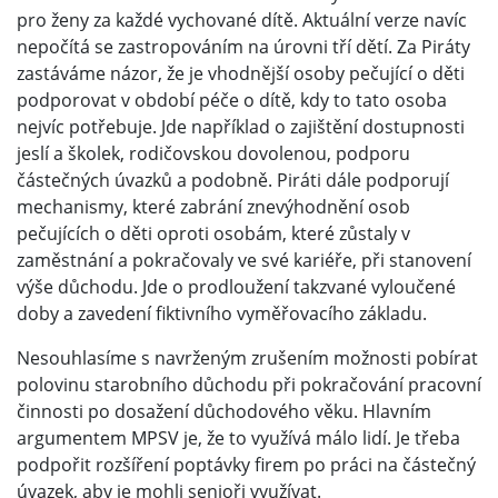
pro ženy za každé vychované dítě. Aktuální verze navíc
nepočítá se zastropováním na úrovni tří dětí. Za Piráty
zastáváme názor, že je vhodnější osoby pečující o děti
podporovat v období péče o dítě, kdy to tato osoba
nejvíc potřebuje. Jde například o zajištění dostupnosti
jeslí a školek, rodičovskou dovolenou, podporu
částečných úvazků a podobně. Piráti dále podporují
mechanismy, které zabrání znevýhodnění osob
pečujících o děti oproti osobám, které zůstaly v
zaměstnání a pokračovaly ve své kariéře, při stanovení
výše důchodu. Jde o prodloužení takzvané vyloučené
doby a zavedení fiktivního vyměřovacího základu.
Nesouhlasíme s navrženým zrušením možnosti pobírat
polovinu starobního důchodu při pokračování pracovní
činnosti po dosažení důchodového věku. Hlavním
argumentem MPSV je, že to využívá málo lidí. Je třeba
podpořit rozšíření poptávky firem po práci na částečný
úvazek, aby je mohli senioři využívat.