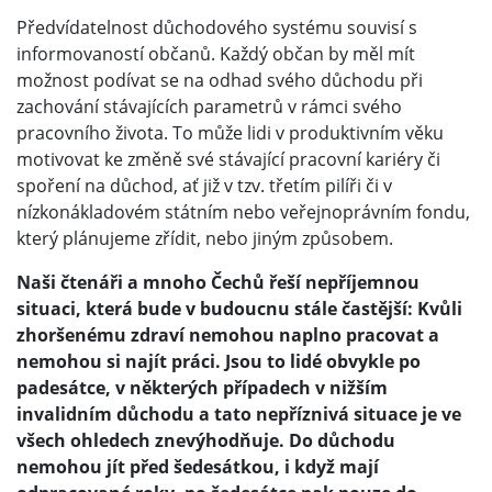
Předvídatelnost důchodového systému souvisí s
informovaností občanů. Každý občan by měl mít
možnost podívat se na odhad svého důchodu při
zachování stávajících parametrů v rámci svého
pracovního života. To může lidi v produktivním věku
motivovat ke změně své stávající pracovní kariéry či
spoření na důchod, ať již v tzv. třetím pilíři či v
nízkonákladovém státním nebo veřejnoprávním fondu,
který plánujeme zřídit, nebo jiným způsobem.
Naši čtenáři a mnoho Čechů řeší nepříjemnou
situaci, která bude v budoucnu stále častější: Kvůli
zhoršenému zdraví nemohou naplno pracovat a
nemohou si najít práci. Jsou to lidé obvykle po
padesátce, v některých případech v nižším
invalidním důchodu a tato nepříznivá situace je ve
všech ohledech znevýhodňuje. Do důchodu
nemohou jít před šedesátkou, i když mají