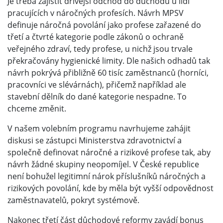
Je třeba zajistit dřívější odchod do důchodu u lidí
pracujících v náročných profesích. Návrh MPSV
definuje náročná povolání jako profese zařazené do
třetí a čtvrté kategorie podle zákonů o ochraně
veřejného zdraví, tedy profese, u nichž jsou trvale
překračovány hygienické limity. Dle našich odhadů tak
návrh pokrývá přibližně 60 tisíc zaměstnanců (horníci,
pracovníci ve slévárnách), přičemž například ale
stavební dělník do dané kategorie nespadne. To
chceme změnit.
V našem volebním programu navrhujeme zahájit
diskusi se zástupci Ministerstva zdravotnictví a
společně definovat náročné a rizikové profese tak, aby
návrh žádné skupiny neopomíjel. V České republice
není bohužel legitimní nárok příslušníků náročných a
rizikových povolání, kde by měla být vyšší odpovědnost
zaměstnavatelů, pokryt systémově.
Nakonec třetí část důchodové reformy zavádí bonus