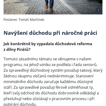
i
Poslanec Tomáš Martínek.
Navýšení důchodu při náročné práci
Jak konkrétně by vypadala důchodová reforma
z dílny Pirátů?
Tomuto zásadnímu tématu se věnujeme v našem
programu, na jehož vzniku se podílela i řada seniorů.
Za spravedlivý důchodový systém považuji takový, který
žádnou skupinu občanů nediskriminuje. Stanovení
minimálního důchodu zaručuje každému důstojné
stáří. Za spravedlivé považuji férově odměňovat ty,
kteří svůj odchod do důchodu dobrovolně odkládají a
přesluhují nebo zůstávají v pracovním procesu i při
pobírání důchodu.