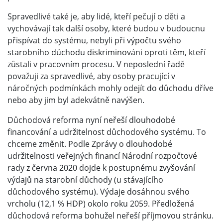
Spravedlivé také je, aby lidé, kteří pečují o děti a
vychovávají tak další osoby, které budou v budoucnu
přispívat do systému, nebyli při výpočtu svého
starobního důchodu diskriminováni oproti těm, kteří
zůstali v pracovním procesu. V neposlední řadě
považuji za spravedlivé, aby osoby pracující v
náročných podmínkách mohly odejít do důchodu dříve
nebo aby jim byl adekvátně navýšen.
Důchodová reforma nyní neřeší dlouhodobé
financování a udržitelnost důchodového systému. To
chceme změnit. Podle Zprávy o dlouhodobé
udržitelnosti veřejných financí Národní rozpočtové
rady z června 2020 dojde k postupnému zvyšování
výdajů na starobní důchody (u stávajícího
důchodového systému). Výdaje dosáhnou svého
vrcholu (12,1 % HDP) okolo roku 2059. Předložená
důchodová reforma bohužel neřeší příjmovou stránku.