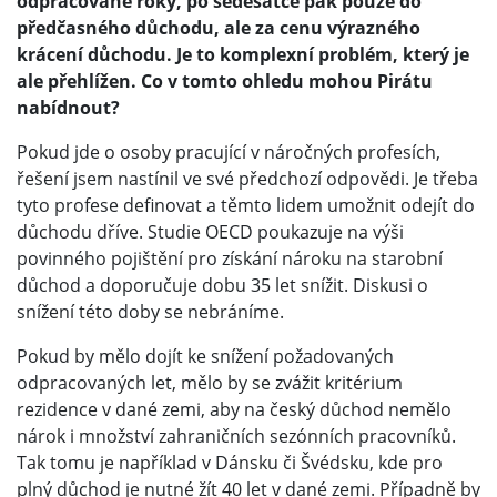
odpracované roky, po šedesátce pak pouze do
předčasného důchodu, ale za cenu výrazného
krácení důchodu. Je to komplexní problém, který je
ale přehlížen. Co v tomto ohledu mohou Pirátu
nabídnout?
Pokud jde o osoby pracující v náročných profesích,
řešení jsem nastínil ve své předchozí odpovědi. Je třeba
tyto profese definovat a těmto lidem umožnit odejít do
důchodu dříve. Studie OECD poukazuje na výši
povinného pojištění pro získání nároku na starobní
důchod a doporučuje dobu 35 let snížit. Diskusi o
snížení této doby se nebráníme.
Pokud by mělo dojít ke snížení požadovaných
odpracovaných let, mělo by se zvážit kritérium
rezidence v dané zemi, aby na český důchod nemělo
nárok i množství zahraničních sezónních pracovníků.
Tak tomu je například v Dánsku či Švédsku, kde pro
plný důchod je nutné žít 40 let v dané zemi. Případně by