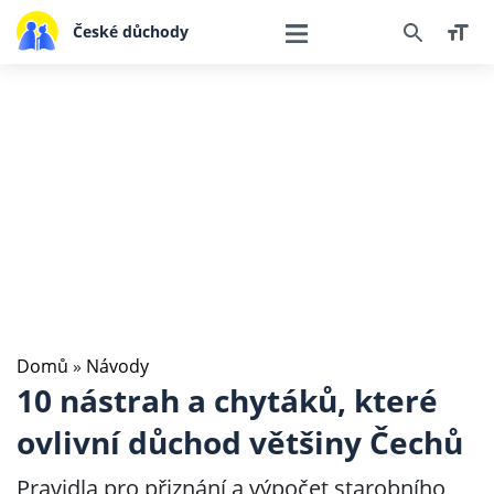
České důchody
Domů
»
Návody
10 nástrah a chytáků, které
ovlivní důchod většiny Čechů
Pravidla pro přiznání a výpočet starobního