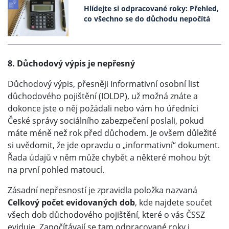
Hlídejte si odpracované roky: Přehled,
co všechno se do důchodu nepočítá
8. Důchodový výpis je nepřesný
Důchodový výpis, přesněji Informativní osobní list
důchodového pojištění (IOLDP), už možná znáte a
dokonce jste o něj požádali nebo vám ho úředníci
České správy sociálního zabezpečení poslali, pokud
máte méně než rok před důchodem. Je ovšem důležité
si uvědomit, že jde opravdu o „informativní“ dokument.
Řada údajů v něm může chybět a některé mohou být
na první pohled matoucí.
Zásadní nepřesností je zpravidla položka nazvaná
Celkový počet evidovaných dob
, kde najdete součet
všech dob důchodového pojištění, které o vás ČSSZ
eviduje. Započítávají se tam odpracované roky i