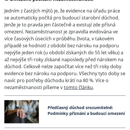
Jedním z častých mýtů je, že evidence na úřadu práce
se automaticky počítá pro budoucí starobní důchod.
Jenže je to pravda jen částečně a existují zde přísná
omezení. Nezaměstnanost je zpravidla evidována ve
více časových úsecích v průběhu života, v takovém
případě se hodnotí z období bez nároku na podporu
nejvýše jeden rok (u období získaných do 55 let věku) a
až nejvýše tři roky získané naposledy před nárokem na
důchod. Celkově nelze započítat více než tři roky doby
evidence bez nároku na podporu. Všechny tyto doby se
navíc pro potřeby důchodu krátí na 80 %. Více o
nezaměstnanosti píšeme v
tomto článku
.
Předčasný důchod srozumitelně:
Podmínky přiznání a budoucí omezení