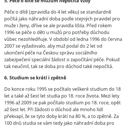
5. Péče o dítě se mužům nepočítá vždy
Péče o dítě (zpravidla do 4 let věku) se standardně
počítá jako náhradní doba podle stejných pravidel pro
muže i ženy, dříve se ale pravidla lišila. Před rokem
1996 se péče o děti u mužů pro potřeby důchodu
vůbec nezohledňuje. V období od ledna 1996 do června
2007 se vyžadovalo, aby muž podal do 2 let od
ukončení péče na Českou správu sociálního
zabezpečení speciální žádost o započítání péče. Pokud
tak neučinil, tak se doba pro důchod také nepočítá.
6. Studium se krátí i zpětně
Do konce roku 1995 se počítalo veškeré studium do 18
let a také až šest let studia po 18. roce života. Mezi lety
1996 až 2009 se pak počítalo studium po 18. roce, opět
až šest let. Při žádosti o důchod ale mnoho lidí
překvapí, že se tyto doby krátí na 80 %, a to zpětně. Za
100 dnů studia se vám tedy jako náhradní doba pro