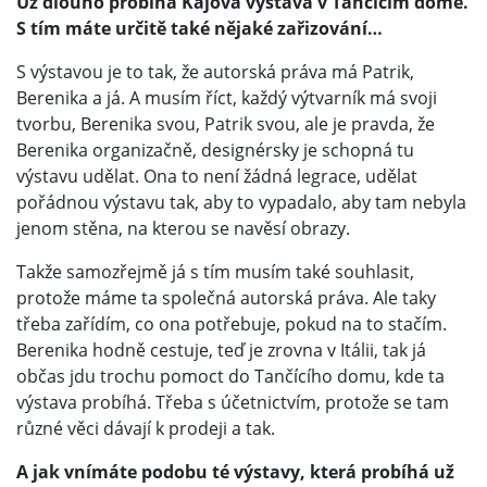
Už dlouho probíhá Kájova výstava v Tančícím domě.
S tím máte určitě také nějaké zařizování…
S výstavou je to tak, že autorská práva má Patrik,
Berenika a já. A musím říct, každý výtvarník má svoji
tvorbu, Berenika svou, Patrik svou, ale je pravda, že
Berenika organizačně, designérsky je schopná tu
výstavu udělat. Ona to není žádná legrace, udělat
pořádnou výstavu tak, aby to vypadalo, aby tam nebyla
jenom stěna, na kterou se navěsí obrazy.
Takže samozřejmě já s tím musím také souhlasit,
protože máme ta společná autorská práva. Ale taky
třeba zařídím, co ona potřebuje, pokud na to stačím.
Berenika hodně cestuje, teď je zrovna v Itálii, tak já
občas jdu trochu pomoct do Tančícího domu, kde ta
výstava probíhá. Třeba s účetnictvím, protože se tam
různé věci dávají k prodeji a tak.
A jak vnímáte podobu té výstavy, která probíhá už