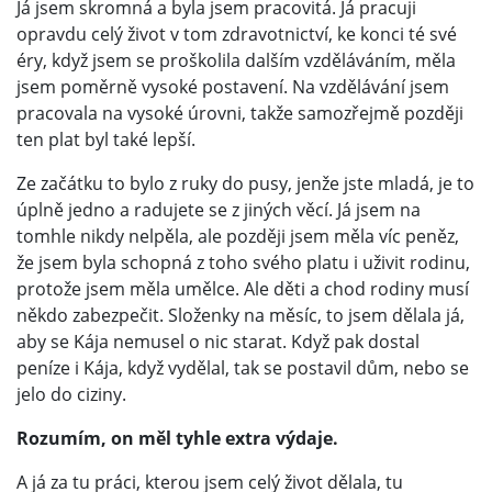
Já jsem skromná a byla jsem pracovitá. Já pracuji
opravdu celý život v tom zdravotnictví, ke konci té své
éry, když jsem se proškolila dalším vzděláváním, měla
jsem poměrně vysoké postavení. Na vzdělávání jsem
pracovala na vysoké úrovni, takže samozřejmě později
ten plat byl také lepší.
Ze začátku to bylo z ruky do pusy, jenže jste mladá, je to
úplně jedno a radujete se z jiných věcí. Já jsem na
tomhle nikdy nelpěla, ale později jsem měla víc peněz,
že jsem byla schopná z toho svého platu i uživit rodinu,
protože jsem měla umělce. Ale děti a chod rodiny musí
někdo zabezpečit. Složenky na měsíc, to jsem dělala já,
aby se Kája nemusel o nic starat. Když pak dostal
peníze i Kája, když vydělal, tak se postavil dům, nebo se
jelo do ciziny.
Rozumím, on měl tyhle extra výdaje.
A já za tu práci, kterou jsem celý život dělala, tu