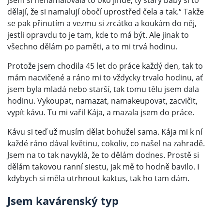
jsem si nenamalovala to oko jinde, ty starý báby si to
dělají, že si namalují obočí uprostřed čela a tak.“ Takže
se pak přinutím a vezmu si zrcátko a koukám do něj,
jestli opravdu to je tam, kde to má být. Ale jinak to
všechno dělám po paměti, a to mi trvá hodinu.
Protože jsem chodila 45 let do práce každý den, tak to
mám nacvičené a ráno mi to vždycky trvalo hodinu, ať
jsem byla mladá nebo starší, tak tomu tělu jsem dala
hodinu. Vykoupat, namazat, namakeupovat, zacvičit,
vypít kávu. Tu mi vařil Kája, a mazala jsem do práce.
Kávu si teď už musím dělat bohužel sama. Kája mi k ní
každé ráno dával květinu, cokoliv, co našel na zahradě.
Jsem na to tak navyklá, že to dělám dodnes. Prostě si
dělám takovou ranní siestu, jak mě to hodně bavilo. I
kdybych si měla utrhnout kaktus, tak ho tam dám.
Jsem kavárenský typ