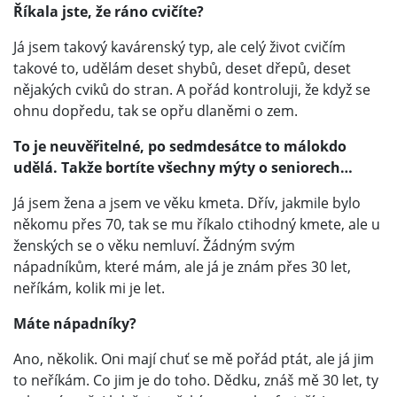
Říkala jste, že ráno cvičíte?
Já jsem takový kavárenský typ, ale celý život cvičím
takové to, udělám deset shybů, deset dřepů, deset
nějakých cviků do stran. A pořád kontroluji, že když se
ohnu dopředu, tak se opřu dlaněmi o zem.
To je neuvěřitelné, po sedmdesátce to málokdo
udělá. Takže bortíte všechny mýty o seniorech…
Já jsem žena a jsem ve věku kmeta. Dřív, jakmile bylo
někomu přes 70, tak se mu říkalo ctihodný kmete, ale u
ženských se o věku nemluví. Žádným svým
nápadníkům, které mám, ale já je znám přes 30 let,
neříkám, kolik mi je let.
Máte nápadníky?
Ano, několik. Oni mají chuť se mě pořád ptát, ale já jim
to neříkám. Co jim je do toho. Dědku, znáš mě 30 let, ty