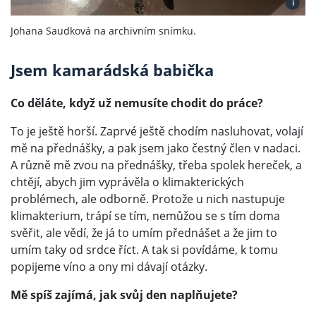
i
Johana Saudková na archivním snímku.
Jsem kamarádská babička
Co děláte, když už nemusíte chodit do práce?
To je ještě horší. Zaprvé ještě chodím nasluhovat, volají
mě na přednášky, a pak jsem jako čestný člen v nadaci.
A různě mě zvou na přednášky, třeba spolek hereček, a
chtějí, abych jim vyprávěla o klimakterických
problémech, ale odborně. Protože u nich nastupuje
klimakterium, trápí se tím, nemůžou se s tím doma
svěřit, ale vědí, že já to umím přednášet a že jim to
umím taky od srdce říct. A tak si povídáme, k tomu
popijeme víno a ony mi dávají otázky.
Mě spíš zajímá, jak svůj den naplňujete?