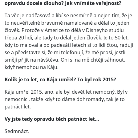
opravdu docela dlouho? Jak vnímáte veřejnost?
Ta věc je nadčasová a líbí se nesmírně a nejen tím, že je
to neuvěřitelně bravurně namalované a dělal to jeden
člověk. Protože v Americe to dělá v Disneyho studiu
třeba 20 lidí, ale tady to dělal jeden člověk. Je to 50 let,
kdy to maloval a po padesáti letech si to lidi čtou, radují
se a představte si, že mi telefonují, že mě prosí, jestli
smějí přijít na návštěvu. Oni si na mě chtějí sáhnout,
když nemohou na Káju.
Kolik je to let, co Kája umřel? To byl rok 2015?
Kája umřel 2015, ano, ale byl devět let nemocný. Byl v
nemocnici, takže když to dáme dohromady, tak je to
patnáct let.
Vy jste tedy opravdu těch patnáct let…
Sedmnáct.