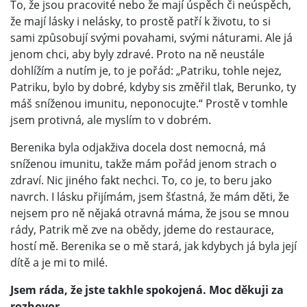
To, že jsou pracovité nebo že mají úspěch či neúspěch,
že mají lásky i nelásky, to prostě patří k životu, to si
sami způsobují svými povahami, svými náturami. Ale já
jenom chci, aby byly zdravé. Proto na ně neustále
dohlížím a nutím je, to je pořád: „Patriku, tohle nejez,
Patriku, bylo by dobré, kdyby sis změřil tlak, Berunko, ty
máš sníženou imunitu, neponocujte.“ Prostě v tomhle
jsem protivná, ale myslím to v dobrém.
Berenika byla odjakživa docela dost nemocná, má
sníženou imunitu, takže mám pořád jenom strach o
zdraví. Nic jiného fakt nechci. To, co je, to beru jako
navrch. I lásku přijímám, jsem šťastná, že mám děti, že
nejsem pro ně nějaká otravná máma, že jsou se mnou
rády, Patrik mě zve na obědy, jdeme do restaurace,
hostí mě. Berenika se o mě stará, jak kdybych já byla její
dítě a je mi to milé.
Jsem ráda, že jste takhle spokojená. Moc děkuji za
rozhovor.