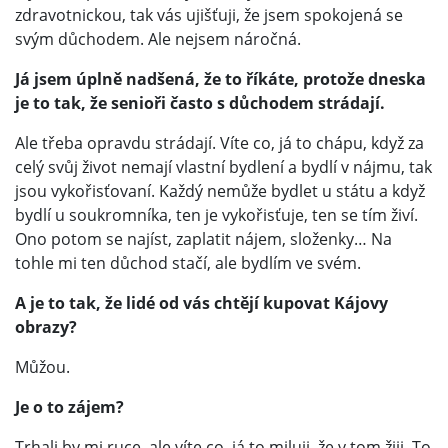
zdravotnickou, tak vás ujišťuji, že jsem spokojená se
svým důchodem. Ale nejsem náročná.
Já jsem úplně nadšená, že to říkáte, protože dneska
je to tak, že senioři často s důchodem strádají.
Ale třeba opravdu strádají. Víte co, já to chápu, když za
celý svůj život nemají vlastní bydlení a bydlí v nájmu, tak
jsou vykořisťovaní. Každý nemůže bydlet u státu a když
bydlí u soukromníka, ten je vykořisťuje, ten se tím živí.
Ono potom se najíst, zaplatit nájem, složenky… Na
tohle mi ten důchod stačí, ale bydlím ve svém.
A je to tak, že lidé od vás chtějí kupovat Kájovy
obrazy?
Můžou.
Je o to zájem?
Trhali by mi ruce, ale víte co, já to miluji, že v tom žiji. To