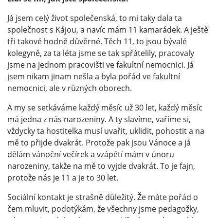
Já jsem celý život společenská, to mi taky dala ta
společnost s Kájou, a navíc mám 11 kamarádek. A ještě
tři takové hodně důvěrné. Těch 11, to jsou bývalé
kolegyně, za ta léta jsme se tak spřátelily, pracovaly
jsme na jednom pracovišti ve fakultní nemocnici. Já
jsem nikam jinam nešla a byla pořád ve fakultní
nemocnici, ale v různých oborech.
A my se setkáváme každý měsíc už 30 let, každý měsíc
má jedna z nás narozeniny. A ty slavíme, vaříme si,
vždycky ta hostitelka musí uvařit, uklidit, pohostit a na
mě to přijde dvakrát. Protože pak jsou Vánoce a já
dělám vánoční večírek a vzápětí mám v únoru
narozeniny, takže na mě to vyjde dvakrát. To je fajn,
protože nás je 11 a je to 30 let.
Sociální kontakt je strašně důležitý. Že máte pořád o
čem mluvit, podotýkám, že všechny jsme pedagožky,