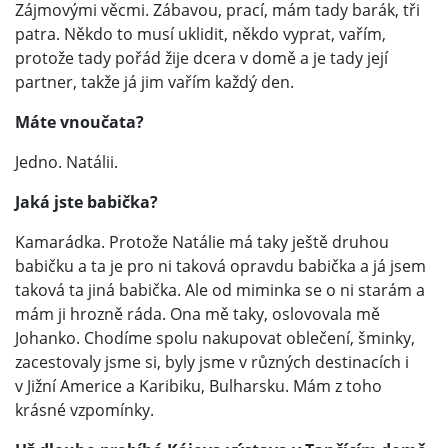
Zájmovými věcmi. Zábavou, prací, mám tady barák, tři
patra. Někdo to musí uklidit, někdo vyprat, vařím,
protože tady pořád žije dcera v domě a je tady její
partner, takže já jim vařím každý den.
Máte vnoučata?
Jedno. Natálii.
Jaká jste babička?
Kamarádka. Protože Natálie má taky ještě druhou
babičku a ta je pro ni taková opravdu babička a já jsem
taková ta jiná babička. Ale od miminka se o ni starám a
mám ji hrozně ráda. Ona mě taky, oslovovala mě
Johanko. Chodíme spolu nakupovat oblečení, šminky,
zacestovaly jsme si, byly jsme v různých destinacích i
v Jižní Americe a Karibiku, Bulharsku. Mám z toho
krásné vzpomínky.