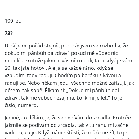
100 let.
73?
Duší je mi pořád stejně, protože jsem se rozhodla, že
dokud mi pánbůh dá zdraví, pokud mě vůbec nic
nebolí… Protože jakmile vás něco bolí, tak i když je vám
20, tak jste hotoví. Ale já se každé ráno, když se
vzbudím, tady raduji. Chodím po baráku s kávou a
raduji se. Nebo někam jedu, všechno možné zařizuji, jak
dětem, tak sobě. Říkám si: „Dokud mi pánbůh dal
zdraví, tak mě vůbec nezajímá, kolik mi je let.“ To je
číslo, numero.
Jediné, co dělám, je, že se nedívám do zrcadla. Protože
jakmile se podívám do zrcadla, tak v tu ránu mi začne
vadit to, co je. Když máme štěstí, že můžeme žít, to je