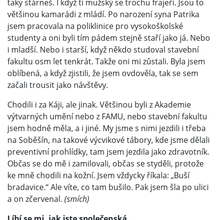
taky stárneš. I když ti mužský se trochu frajeří. Jsou to
většinou kamarádi z mládí. Po narození syna Patrika
jsem pracovala na poliklinice pro vysokoškolské
studenty a oni byli tím pádem stejně staří jako já. Nebo
i mladší. Nebo i starší, když někdo studoval stavební
fakultu osm let tenkrát. Takže oni mi zůstali. Byla jsem
oblíbená, a když zjistili, že jsem ovdověla, tak se sem
začali trousit jako návštěvy.
Chodili i za Káji, ale jinak. Většinou byli z Akademie
výtvarných umění nebo z FAMU, nebo stavební fakultu
jsem hodně měla, a i jiné. My jsme s nimi jezdili i třeba
na Soběšín, na takové výcvikové tábory, kde jsme dělali
preventivní prohlídky, tam jsem jezdila jako zdravotník.
Občas se do mě i zamilovali, občas se styděli, protože
ke mně chodili na kožní. Jsem vždycky říkala: „Buší
bradavice.“ Ale víte, co tam bušilo. Pak jsem šla po ulici
a on zčervenal.
(smích)
Líbí se mi, jak jste společenská.