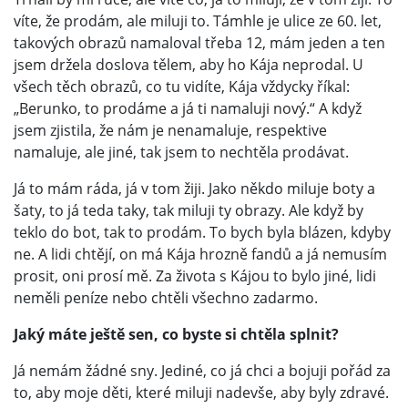
víte, že prodám, ale miluji to. Támhle je ulice ze 60. let,
takových obrazů namaloval třeba 12, mám jeden a ten
jsem držela doslova tělem, aby ho Kája neprodal. U
všech těch obrazů, co tu vidíte, Kája vždycky říkal:
„Berunko, to prodáme a já ti namaluji nový.“ A když
jsem zjistila, že nám je nenamaluje, respektive
namaluje, ale jiné, tak jsem to nechtěla prodávat.
Já to mám ráda, já v tom žiji. Jako někdo miluje boty a
šaty, to já teda taky, tak miluji ty obrazy. Ale když by
teklo do bot, tak to prodám. To bych byla blázen, kdyby
ne. A lidi chtějí, on má Kája hrozně fandů a já nemusím
prosit, oni prosí mě. Za života s Kájou to bylo jiné, lidi
neměli peníze nebo chtěli všechno zadarmo.
Jaký máte ještě sen, co byste si chtěla splnit?
Já nemám žádné sny. Jediné, co já chci a bojuji pořád za
to, aby moje děti, které miluji nadevše, aby byly zdravé.