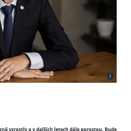
i
ně vzrostly a v dalších letech dále porostou. Bude