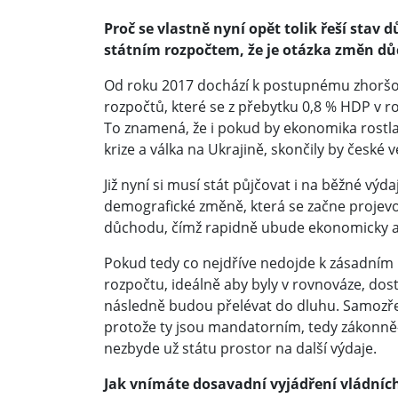
Proč se vlastně nyní opět tolik řeší sta
státním rozpočtem, že je otázka změn d
Od roku 2017 dochází k postupnému zhoršov
rozpočtů, které se z přebytku 0,8 % HDP v r
To znamená, že i pokud by ekonomika rostl
krize a válka na Ukrajině, skončily by české
Již nyní si musí stát půjčovat i na běžné vý
demografické změně, která se začne projev
důchodu, čímž rapidně ubude ekonomicky ak
Pokud tedy co nejdříve nedojde k zásadním 
rozpočtu, ideálně aby byly v rovnováze, dos
následně budou přelévat do dluhu. Samozřejm
protože ty jsou mandatorním, tedy zákonně-
nezbyde už státu prostor na další výdaje.
Jak vnímáte dosavadní vyjádření vládní