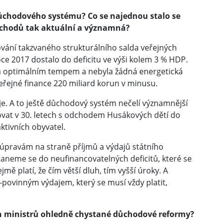
v důchodového systému? Co se najednou stalo se
ůchodů tak aktuální a významná?
ání takzvaného strukturálního salda veřejných
oce 2017 dostalo do deficitu ve výši kolem 3 % HDP.
a optimálním tempem a nebyla žádná energetická
 veřejné finance 220 miliard korun v minusu.
daje. A to ještě důchodový systém nečelí významnější
ovat v 30. letech s odchodem Husákových dětí do
tivních obyvatel.
úpravám na straně příjmů a výdajů státního
taneme se do neufinancovatelných deficitů, které se
ě platí, že čím větší dluh, tím vyšší úroky. A
povinným výdajem, který se musí vždy platit,
ch ministrů ohledně chystané důchodové reformy?