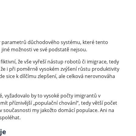
avy parametrů důchodového systému, které tento
, jiné možnosti ve své podstatě nejsou.
fiktivní, že vše vyřeší nástup robotů či imigrace, tedy
, že i při poměrně vysokém zvýšení růstu produktivity
de sice k dílčímu zlepšení, ale celková nerovnováha
é, vyžadovalo by to vysoké počty imigrantů v
ít příznivější „populační chování“, tedy větší počet
 v současnosti my jakožto domácí populace. Ani na
 spoléhat.
je