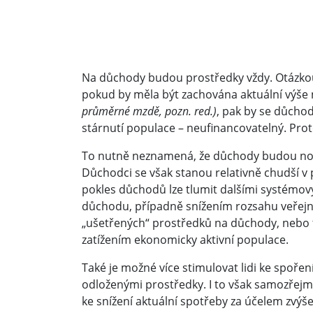
Na důchody budou prostředky vždy. Otázkou j
pokud by měla být zachována aktuální vý
průměrné mzdě, pozn. red.)
, pak by se důcho
stárnutí populace – neufinancovatelný. Prot
To nutně neznamená, že důchody budou nomin
Důchodci se však stanou relativně chudší v p
pokles důchodů lze tlumit dalšími systémov
důchodu, případně snížením rozsahu veřej
„ušetřených“ prostředků na důchody, neb
zatížením ekonomicky aktivní populace.
Také je možné více stimulovat lidi ke spoře
odloženými prostředky. I to však samozřejm
ke snížení aktuální spotřeby za účelem zvýš