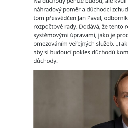
Na důchody peníze budou, ale kvůli 
náhradový poměr a důchodci zchudno
tom přesvědčen Jan Pavel, odborník
rozpočtové rady. Dodává, že tento r
systémovými úpravami, jako je pro
omezováním veřejných služeb. „Také 
aby si budoucí pokles důchodů komp
důchody.