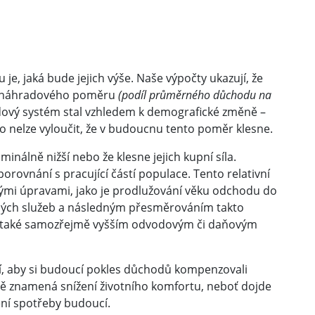
e, jaká bude jejich výše. Naše výpočty ukazují, že
še náhradového poměru
(podíl průměrného důchodu na
dový systém stal vzhledem k demografické změně –
o nelze vyloučit, že v budoucnu tento poměr klesne.
álně nižší nebo že klesne jejich kupní síla.
orovnání s pracující částí populace. Tento relativní
ými úpravami, jako je prodlužování věku odchodu do
ných služeb a následným přesměrováním takto
o také samozřejmě vyšším odvodovým či daňovým
ní, aby si budoucí pokles důchodů kompenzovali
ě znamená snížení životního komfortu, neboť dojde
ení spotřeby budoucí.