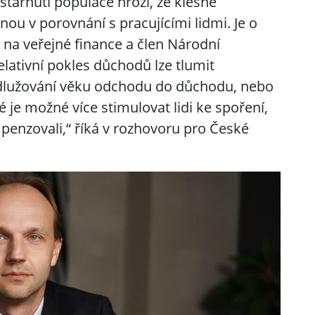
stárnutí populace hrozí, že klesne
u v porovnání s pracujícími lidmi. Je o
 na veřejné finance a člen Národní
elativní pokles důchodů lze tlumit
dlužování věku odchodu do důchodu, nebo
je možné více stimulovat lidi ke spoření,
enzovali,“ říká v rozhovoru pro České