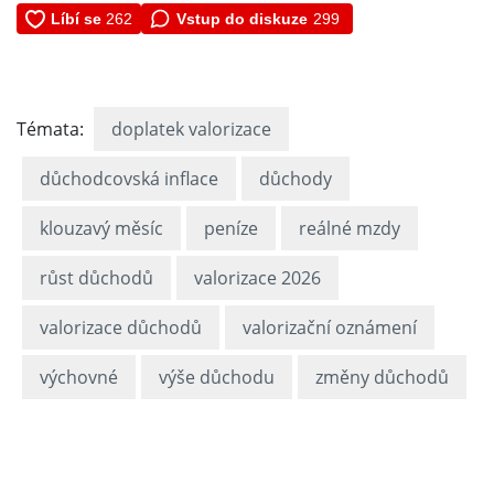
Vstup do diskuze
299
Témata:
doplatek valorizace
důchodcovská inflace
důchody
klouzavý měsíc
peníze
reálné mzdy
růst důchodů
valorizace 2026
valorizace důchodů
valorizační oznámení
výchovné
výše důchodu
změny důchodů