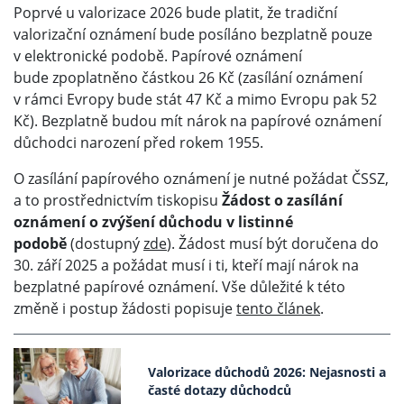
Poprvé u valorizace 2026 bude platit, že tradiční
valorizační oznámení bude posíláno bezplatně pouze
v elektronické podobě. Papírové oznámení
bude zpoplatněno částkou 26 Kč (zasílání oznámení
v rámci Evropy bude stát 47 Kč a mimo Evropu pak 52
Kč). Bezplatně budou mít nárok na papírové oznámení
důchodci narození před rokem 1955.
O zasílání papírového oznámení je nutné požádat ČSSZ,
a to prostřednictvím tiskopisu
Žádost o zasílání
oznámení o zvýšení důchodu v listinné
podobě
(dostupný
zde
). Žádost musí být doručena do
30. září 2025 a požádat musí i ti, kteří mají nárok na
bezplatné papírové oznámení. Vše důležité k této
změně i postup žádosti popisuje
tento článek
.
Valorizace důchodů 2026: Nejasnosti a
časté dotazy důchodců