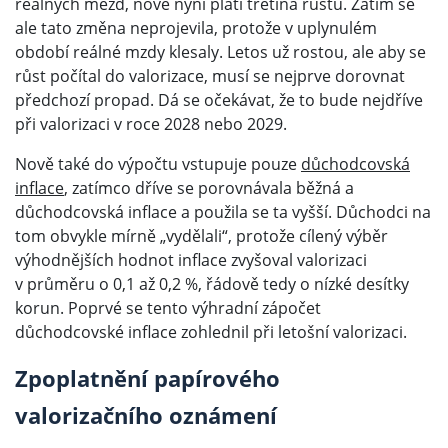
reálných mezd, nově nyní platí třetina růstu. Zatím se
ale tato změna neprojevila, protože v uplynulém
období reálné mzdy klesaly. Letos už rostou, ale aby se
růst počítal do valorizace, musí se nejprve dorovnat
předchozí propad. Dá se očekávat, že to bude nejdříve
při valorizaci v roce 2028 nebo 2029.
Nově také do výpočtu vstupuje pouze
důchodcovská
inflace
, zatímco dříve se porovnávala běžná a
důchodcovská inflace a použila se ta vyšší. Důchodci na
tom obvykle mírně „vydělali“, protože cílený výběr
výhodnějších hodnot inflace zvyšoval valorizaci
v průměru o 0,1 až 0,2 %, řádově tedy o nízké desítky
korun. Poprvé se tento výhradní zápočet
důchodcovské inflace zohlednil při letošní valorizaci.
Zpoplatnění papírového
valorizačního oznámení