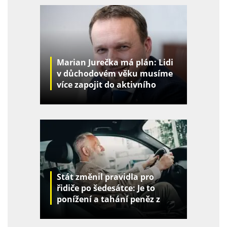
Marian Jurečka má plán: Lidi
v důchodovém věku musíme
více zapojit do aktivního
života
Stát změnil pravidla pro
řidiče po šedesátce: Je to
ponížení a tahání peněz z
kapes