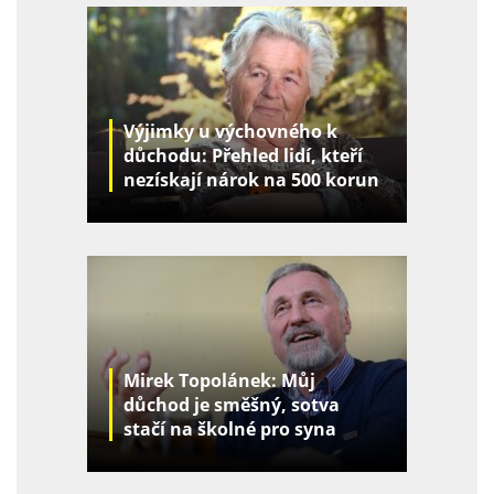
Výjimky u výchovného k
důchodu: Přehled lidí, kteří
nezískají nárok na 500 korun
za děti
Mirek Topolánek: Můj
důchod je směšný, sotva
stačí na školné pro syna