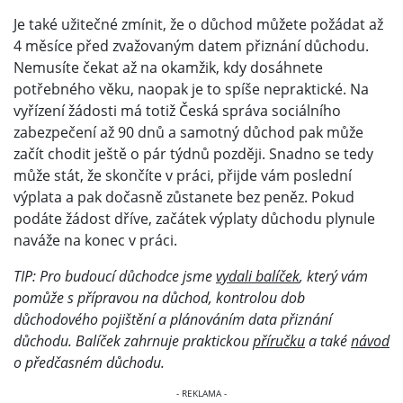
Je také užitečné zmínit, že o důchod můžete požádat až
4 měsíce před zvažovaným datem přiznání důchodu.
Nemusíte čekat až na okamžik, kdy dosáhnete
potřebného věku, naopak je to spíše nepraktické. Na
vyřízení žádosti má totiž Česká správa sociálního
zabezpečení až 90 dnů a samotný důchod pak může
začít chodit ještě o pár týdnů později. Snadno se tedy
může stát, že skončíte v práci, přijde vám poslední
výplata a pak dočasně zůstanete bez peněz. Pokud
podáte žádost dříve, začátek výplaty důchodu plynule
naváže na konec v práci.
TIP: Pro budoucí důchodce jsme
vydali balíček
, který vám
pomůže s přípravou na důchod, kontrolou dob
důchodového pojištění a plánováním data přiznání
důchodu. Balíček zahrnuje praktickou
příručku
a také
návod
o předčasném důchodu.