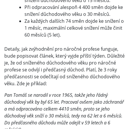
snížení důchodového věku o 15 měsíců.
Při odpracování alespoň 4 400 směn dojde ke
snížení důchodového věku o 30 měsíců.
Za každých dalších 74 směn dojde ke snížení o
1 měsíc, maximální celkové snížení může činit
60 měsíců (5 let).
Detaily, jak zvýhodnění pro náročné profese funguje,
bude popisovat článek, který vyjde příští týden. Důležité
je, že od sníženého důchodového věku pro náročné
profese se odvíjí i předčasný důchod. Platí, že 3 roky
předčasnosti se odečítají od sníženého důchodového
věku. Zde je příklad:
Pan Tomáš se narodil v roce 1965, takže jeho řádný
důchodový věk by byl 65 let. Pracoval ovšem jako záchranář
a má odpracováno celkem 4410 směn, proto se jeho
důchodový věk sníží o 30 měsíců, tedy na 62 let a 6 měsíců.
Do předčasného důchodu může odejít v 59 letech a 6