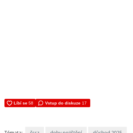
Vstup do diskuze
17
Témata:
čssz
doby pojištění
důchod 2025