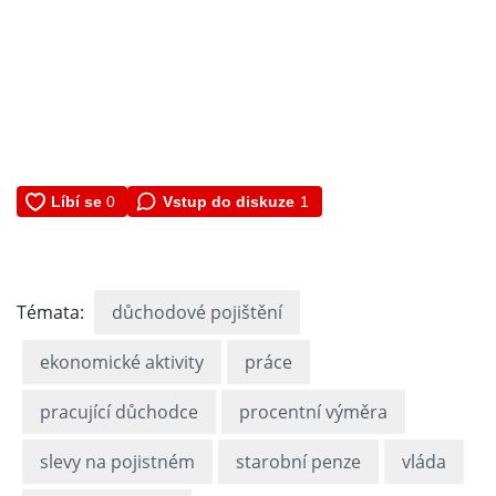
Vstup do diskuze
1
Témata:
důchodové pojištění
ekonomické aktivity
práce
pracující důchodce
procentní výměra
slevy na pojistném
starobní penze
vláda