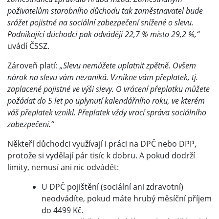
poživatelům starobního důchodu tak zaměstnavatel bude
srážet pojistné na sociální zabezpečení snížené o slevu.
Podnikající důchodci pak odvádějí 22,7 % místo 29,2 %,“
uvádí
ČSSZ
.
Zároveň platí:
„Slevu nemůžete uplatnit zpětně. Ovšem
nárok na slevu vám nezaniká. Vznikne vám přeplatek, tj.
zaplacené pojistné ve výši slevy. O vrácení přeplatku můžete
požádat do 5 let po uplynutí kalendářního roku, ve kterém
váš přeplatek vznikl. Přeplatek vždy vrací správa sociálního
zabezpečení.“
Někteří důchodci využívají i práci na DPČ nebo DPP,
protože si vydělají pár tisíc k dobru. A pokud dodrží
limity, nemusí ani nic odvádět:
U DPČ pojištění (sociální ani zdravotní)
neodvádíte, pokud máte hrubý měsíční příjem
do 4499 Kč.