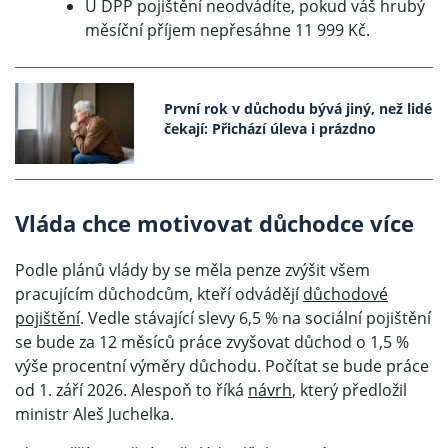
U DPP pojištění neodvádíte, pokud váš hrubý
měsíční příjem nepřesáhne 11 999 Kč.
První rok v důchodu bývá jiný, než lidé
čekají: Přichází úleva i prázdno
Vláda chce motivovat důchodce více
Podle plánů vlády by se měla penze zvýšit všem
pracujícím důchodcům, kteří odvádějí
důchodové
pojištění
.
Vedle stávající slevy 6,5 % na sociální pojištění
se bude za 12 měsíců práce zvyšovat důchod o 1,5 %
výše procentní výměry důchodu. Počítat se bude práce
od 1. září 2026. Alespoň to říká
návrh
, který předložil
ministr Aleš Juchelka.