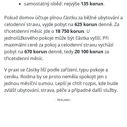
samostatný oběd: nejvýše
135 korun
.
Pokud domov účtuje plnou částku za běžné ubytování a
celodenní stravu, vyjde pobyt na
625 korun
denně. Za
třicetidenní měsíc jde o
18 750 korun
. U
jednolůžkového pokoje může být částka vyšší. Při
maximální ceně za pokoj a celodenní stravu vychází
pobyt na
670 korun
denně, tedy
20 100 korun
za
třicetidenní měsíc.
V praxi se částky liší podle zařízení, typu pokoje a
ceníku. Rodina by se proto neměla spokojit jen s
jednou měsíční sumou. Lepší je chtít rozpis, kde bude
zvlášť ubytování, strava, péče a případné další služby.