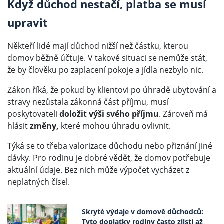
Když důchod nestačí, platba se musí
upravit
Někteří lidé mají důchod nižší než částku, kterou
domov běžně účtuje. V takové situaci se nemůže stát,
že by člověku po zaplacení pokoje a jídla nezbylo nic.
Zákon říká, že pokud by klientovi po úhradě ubytování a
stravy nezůstala zákonná část příjmu, musí
poskytovateli
doložit výši svého příjmu
. Zároveň má
hlásit
změny,
které mohou úhradu ovlivnit.
Týká se to třeba valorizace důchodu nebo přiznání jiné
dávky. Pro rodinu je dobré vědět, že domov potřebuje
aktuální údaje. Bez nich může výpočet vycházet z
neplatných čísel.
Skryté výdaje v domově důchodců:
Tyto doplatky rodiny často zjistí až