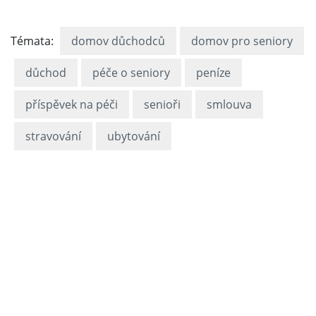
Témata:
domov důchodců
domov pro seniory
důchod
péče o seniory
peníze
příspěvek na péči
senioři
smlouva
stravování
ubytování