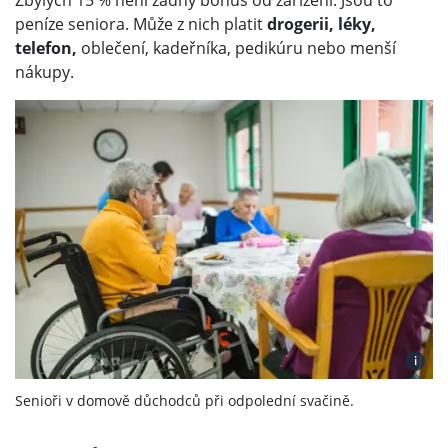
Zbylých 15 % není žádný bonus od zařízení. Jsou to
peníze seniora. Může z nich platit
drogerii, léky,
telefon,
oblečení, kadeřníka, pedikúru nebo menší
nákupy.
i
Senioři v domově důchodců při odpolední svačině.