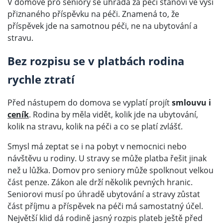
V domově pro seniory se úhrada za péči stanoví ve výši
přiznaného příspěvku na péči. Znamená to, že
příspěvek jde na samotnou péči, ne na ubytování a
stravu.
Bez rozpisu se v platbách rodina
rychle ztratí
Před nástupem do domova se vyplatí projít
smlouvu i
ceník
. Rodina by měla vidět, kolik jde na ubytování,
kolik na stravu, kolik na péči a co se platí zvlášť.
Smysl má zeptat se i na pobyt v nemocnici nebo
návštěvu u rodiny. U stravy se může platba řešit jinak
než u lůžka. Domov pro seniory může spolknout velkou
část penze. Zákon ale drží několik pevných hranic.
Seniorovi musí po úhradě ubytování a stravy zůstat
část příjmu a příspěvek na péči má samostatný účel.
Největší klid dá rodině jasný rozpis plateb ještě před