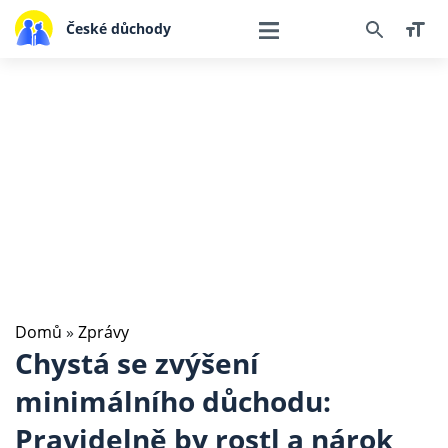
České důchody
Domů
»
Zprávy
Chystá se zvýšení
minimálního důchodu:
Pravidelně by rostl a nárok