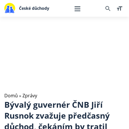
České důchody
Domů
»
Zprávy
Bývalý guvernér ČNB Jiří
Rusnok zvažuje předčasný
důchod, čekáním by tratil