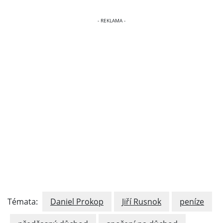
Témata:
Daniel Prokop
Jiří Rusnok
peníze