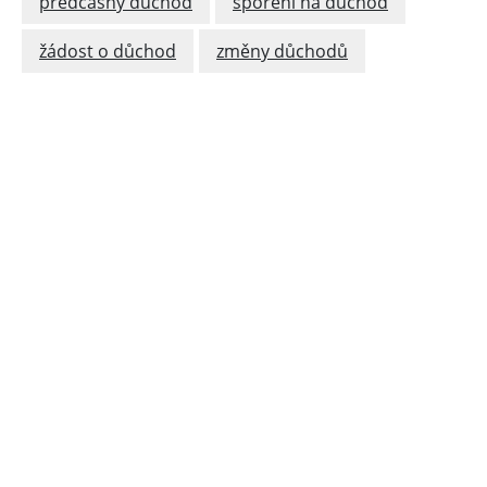
předčasný důchod
spoření na důchod
žádost o důchod
změny důchodů