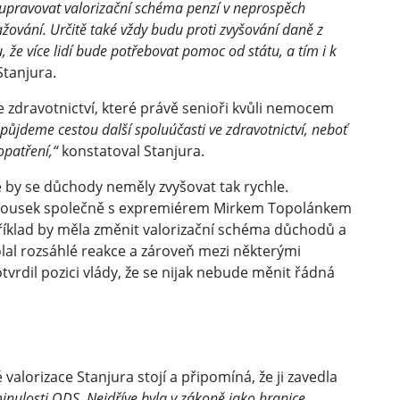
ní upravovat valorizační schéma penzí v neprospěch
ování. Určitě také vždy budu proti zvyšování daně z
 že více lidí bude potřebovat pomoc od státu, a tím i k
Stanjura.
ve zdravotnictví, které právě senioři kvůli nemocem
epůjdeme cestou další spoluúčasti ve zdravotnictví, neboť
opatření,“
konstatoval Stanjura.
 by se důchody neměly zvyšovat tak rychle.
 Kalousek společně s expremiérem Mirkem Topolánkem
příklad by měla změnit valorizační schéma důchodů a
olal rozsáhlé reakce a zároveň mezi některými
tvrdil pozici vlády, že se nijak nebude měnit řádná
orizace Stanjura stojí a připomíná, že ji zavedla
minulosti ODS. Nejdříve byla v zákoně jako hranice