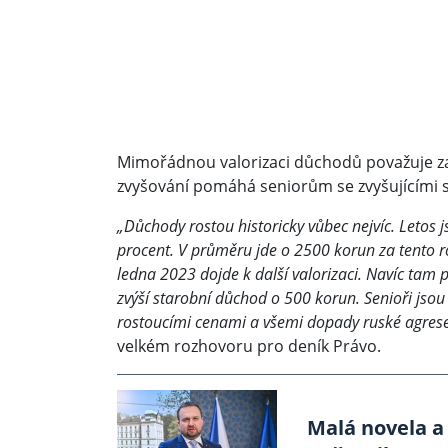
Mimořádnou valorizaci důchodů považuje za 
zvyšování pomáhá seniorům se zvyšujícími se
„Důchody rostou historicky vůbec nejvíc. Letos 
procent. V průměru jde o 2500 korun za tento 
ledna 2023 dojde k další valorizaci. Navíc tam 
zvýší starobní důchod o 500 korun. Senioři jsou
rostoucími cenami a všemi dopady ruské agrese
velkém rozhovoru pro deník Právo.
Malá novela a