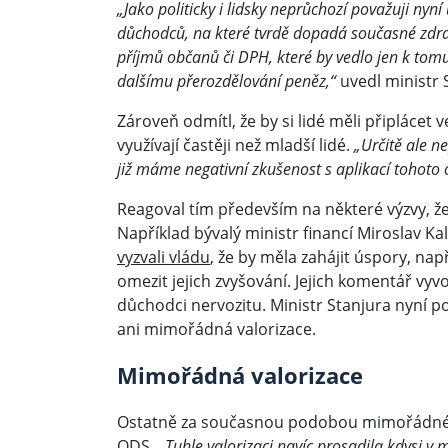
„Jako politicky i lidsky neprůchozí považuji ny
důchodců, na které tvrdě dopadá současné zdraž
příjmů občanů či DPH, které by vedlo jen k tomu,
dalšímu přerozdělování peněz,“
uvedl ministr 
Zároveň odmítl, že by si lidé měli připlácet 
využívají častěji než mladší lidé.
„Určitě ale n
již máme negativní zkušenost s aplikací tohoto 
Reagoval tím především na některé výzvy, že
Například bývalý ministr financí Miroslav
vyzvali vládu
, že by měla zahájit úspory, na
omezit jejich zvyšování. Jejich komentář vyv
důchodci nervozitu. Ministr Stanjura nyní po
ani mimořádná valorizace.
Mimořádná valorizace
Ostatně za současnou podobou mimořádné val
ODS.
„Tuhle valorizaci navíc prosadila kdysi v 