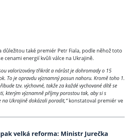
důležitou také premiér Petr Fiala, podle něhož toto
 cenami energií kvůli válce na Ukrajině.
jsou valorizovány třikrát a nárůst je dohromady o 15
rok. To je opravdu významný posun nahoru. Kromě toho 1.
přibude tzv. výchovné, takže za každé vychované dítě se
 ti, kterým významně příjmy porostou tak, aby si s
 na Ukrajině dokázali poradit,“
konstatoval premiér ve
 pak velká reforma: Ministr Jurečka