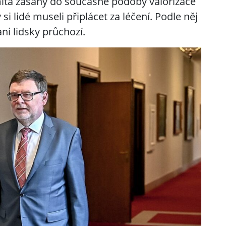
mítá zásahy do současné podoby valorizace
i lidé museli připlácet za léčení. Podle něj
ani lidsky průchozí.