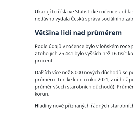
Ukazují to čísla ve Statistické ročence z obl
nedávno vydala Česká správa sociálního za
Většina lidí nad průměrem
Podle údajů v ročence bylo v loňském roce
z toho jich 25 441 bylo vyšších než 16 tisíc 
procent.
Dalších více než 8 000 nových důchodů se po
průměru. Ten ke konci roku 2021, z něhož poc
průměr všech starobních důchodů). Průměrn
korun.
Hladiny nově přiznaných řádných starobních