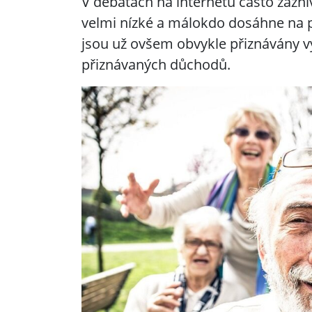
V debatách na internetu často zazní
velmi nízké a málokdo dosáhne na 
jsou už ovšem obvykle přiznávány vy
přiznávaných důchodů.