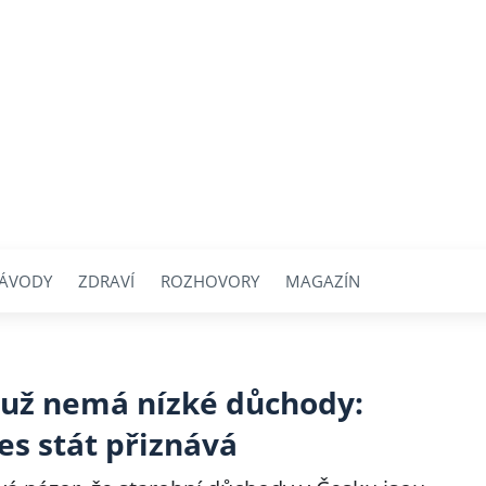
ÁVODY
ZDRAVÍ
ROZHOVORY
MAGAZÍN
 už nemá nízké důchody:
es stát přiznává