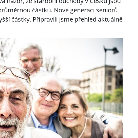
vá názor, že starobní důchody v Česku jsou
průměrnou částku. Nové generaci seniorů
šší částky. Připravili jsme přehled aktuálně