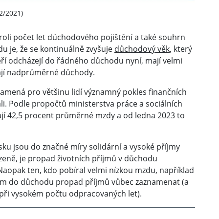
2/2021)
roli počet let důchodového pojištění a také souhrn
u je, že se kontinuálně zvyšuje
důchodový věk
, který
kteří odcházejí do řádného důchodu nyní, mají velmi
 mají nadprůměrné důchody.
amená pro většinu lidí významný pokles finančních
li. Podle propočtů ministerstva práce a sociálních
jí 42,5 procent průměrné mzdy a od ledna 2023 to
ku jsou do značné míry solidární a vysoké příjmy
zeně, je propad životních příjmů v důchodu
. Naopak ten, kdo pobíral velmi nízkou mzdu, například
em do důchodu propad příjmů vůbec zaznamenat (a
ě při vysokém počtu odpracovaných let).