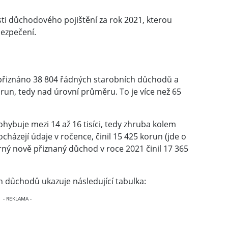
asti důchodového pojištění za rok 2021, kterou
bezpečení.
 přiznáno 38 804 řádných starobních důchodů a
korun, tedy nad úrovní průměru. To je více než 65
hybuje mezi 14 až 16 tisíci, tedy zhruba kolem
házejí údaje v ročence, činil 15 425 korun (jde o
ý nově přiznaný důchod v roce 2021 činil 17 365
 důchodů ukazuje následující tabulka: