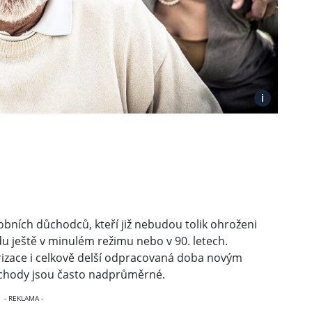
i
bních důchodců, kteří již nebudou tolik ohroženi
du ještě v minulém režimu nebo v 90. letech.
rizace i celkově delší odpracovaná doba novým
ůchody jsou často nadprůměrné.