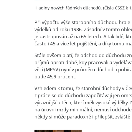
Hladiny nových řádných důchodů. (Čísla ČSSZ k 1
Při výpočtu výše starobního důchodu hraje 
výdělků od roku 1986. Zásadní v tomto ohled
je zastropován až na 65 letech. A tak lidé, 
často i 45 a více let pojištění, a díky tomu
Stále ovšem platí, že odchod do důchodu zn
příjmů oproti době, kdy pracovali a vyděláva
věcí (MPSV) nyní v průměru důchodci pobíra
bude 45,9 procent.
Vzhledem k tomu, že starobní důchody v Čes
z práce se do důchodu započítávají jen ome
výraznější u těch, kteří měli vysoké výdělky
na úrovni mzdy minimální, nemusí odchod
někdy si může paradoxně i přilepšit, zvlášt