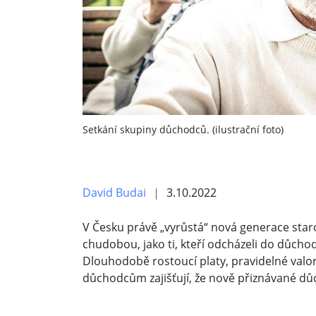
Setkání skupiny důchodců. (ilustrační foto)
David Budai
3.10.2022
V Česku právě „vyrůstá“ nová generace staro
chudobou, jako ti, kteří odcházeli do důcho
Dlouhodobě rostoucí platy, pravidelné valo
důchodcům zajišťují, že nově přiznávané d