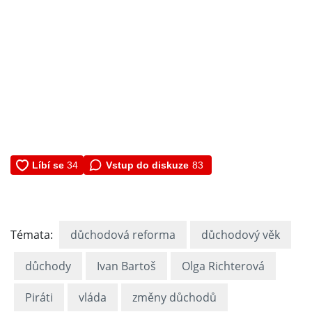
Vstup do diskuze
83
Témata:
důchodová reforma
důchodový věk
důchody
Ivan Bartoš
Olga Richterová
Piráti
vláda
změny důchodů