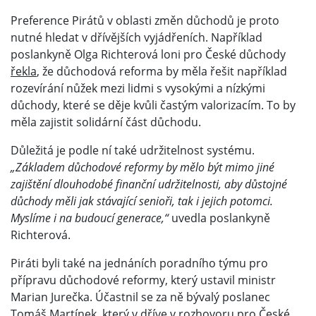
Preference Pirátů v oblasti změn důchodů je proto
nutné hledat v dřívějších vyjádřeních. Například
poslankyně Olga Richterová loni pro České důchody
řekla
, že důchodová reforma by měla řešit například
rozevírání nůžek mezi lidmi s vysokými a nízkými
důchody, které se děje kvůli častým valorizacím. To by
měla zajistit solidární část důchodu.
Důležitá je podle ní také udržitelnost systému.
„Základem důchodové reformy by mělo být mimo jiné
zajištění dlouhodobé finanční udržitelnosti, aby důstojné
důchody měli jak stávající senioři, tak i jejich potomci.
Myslíme i na budoucí generace,“
uvedla poslankyně
Richterová.
Piráti byli také na jednáních poradního týmu pro
přípravu důchodové reformy, který ustavil ministr
Marian Jurečka. Účastnil se za ně bývalý poslanec
Tomáš Martínek, který v dříve v
rozhovoru
pro České