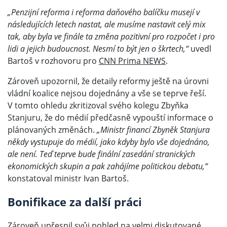
„Penzijní reforma i reforma daňového balíčku musejí v
následujících letech nastat, ale musíme nastavit celý mix
tak, aby byla ve finále ta změna pozitivní pro rozpočet i pro
lidi a jejich budoucnost. Nesmí to být jen o škrtech,“
uvedl
Bartoš v rozhovoru pro
CNN Prima NEWS
.
Zároveň upozornil, že detaily reformy ještě na úrovni
vládní koalice nejsou dojednány a vše se teprve řeší.
V tomto ohledu zkritizoval svého kolegu Zbyňka
Stanjuru, že do médií předčasně vypouští informace o
plánovaných změnách.
„Ministr financí Zbyněk Stanjura
někdy vystupuje do médií, jako kdyby bylo vše dojednáno,
ale není. Teď teprve bude finální zasedání stranických
ekonomických skupin a pak zahájíme politickou debatu,“
konstatoval ministr Ivan Bartoš.
Bonifikace za další práci
Zároveň upřesnil svůj pohled na velmi diskutované