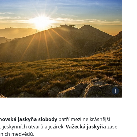
i
ovská jaskyňa slobody
patří mezi nejkrásnější
jeskynních útvarů a jezírek.
Važecká jaskyňa
zase
nních medvědů.