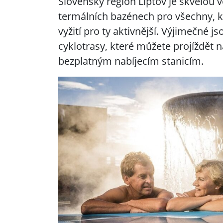
Slovenský region Liptov je skvělou 
termálních bazénech pro všechny, kte
vyžití pro ty aktivnější. Výjimečné 
cyklotrasy, které můžete projíždět n
bezplatným nabíjecím stanicím.