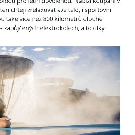
volbou pro letní dovolenou. Nabízí koupání v
ří chtějí zrelaxovat své tělo, i sportovní
jsou také více než 800 kilometrů dlouhé
a zapůjčených elektrokolech, a to díky