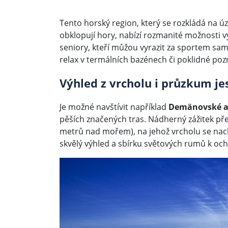
Tento horský region, který se rozkládá na ú
obklopují hory, nabízí rozmanité možnosti vyž
seniory, kteří můžou vyrazit za sportem sami,
relax v termálních bazénech či poklidné pozn
Výhled z vrcholu i průzkum je
Je možné navštívit například
Demänovské a 
pěších značených tras. Nádherný zážitek p
metrů nad mořem), na jehož vrcholu se nac
skvělý výhled a sbírku světových rumů k och