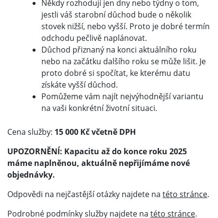
Někdy rozhodují jen dny nebo týdny o tom,
jestli váš starobní důchod bude o několik
stovek nižší, nebo vyšší. Proto je dobré termín
odchodu pečlivě naplánovat.
Důchod přiznaný na konci aktuálního roku
nebo na začátku dalšího roku se může lišit. Je
proto dobré si spočítat, ke kterému datu
získáte vyšší důchod.
Pomůžeme vám najít nejvýhodnější variantu
na vaši konkrétní životní situaci.
Cena služby:
15 000 Kč včetně DPH
UPOZORNĚNÍ: Kapacitu až do konce roku 2025
máme naplněnou, aktuálně nepřijímáme nové
objednávky.
Odpovědi na nejčastější otázky najdete na
této stránce
.
Podrobné podmínky služby najdete na
této stránce
.