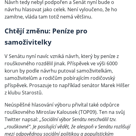
Návrh tedy nebyl podpořen a Senát nyní bude o
návrhu hlasovat jako celek. Není vyloučeno, že ho
zamítne, vláda tam totiž nemá většinu.
Chtějí změnu: Peníze pro
samoživitelky
V Senátu nyní navíc vzniká návrh, který by peníze z
rouškovného rozdělil jinak. Příspěvek ve výši 6000
korun by podle návrhu putoval samoživitelkám,
samoživitelům a rodičům pobírajícím rodičovský
příspěvek. Prosazuje to například senátor Marek Hilšer
z klubu Starostů.
Neúspěšné hlasování výboru přivítal také odpůrce
rouškovného Miroslav Kalousek (TOP09). Ten na svůj
Twitter napsal:
„Sociální výbor Senátu neschválil tzv.
„rouškovné“. Je posilující vědět, že alespoň v Senátu rozlišují
mezi odpovědnou sociální politikou a populistickým