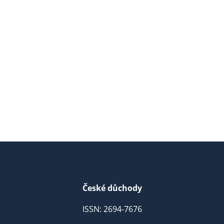
České důchody
ISSN: 2694-7676