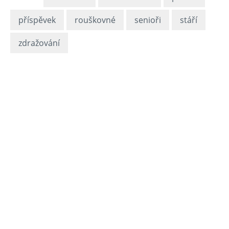
příspěvek
rouškovné
senioři
stáří
zdražování