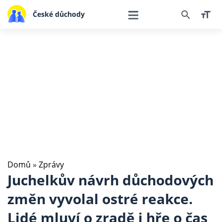
České důchody
Domů
»
Zprávy
Juchelkův návrh důchodových
změn vyvolal ostré reakce.
Lidé mluví o zradě i hře o čas