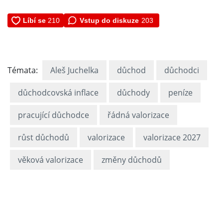
Vstup do diskuze
203
Témata:
Aleš Juchelka
důchod
důchodci
důchodcovská inflace
důchody
peníze
pracující důchodce
řádná valorizace
růst důchodů
valorizace
valorizace 2027
věková valorizace
změny důchodů