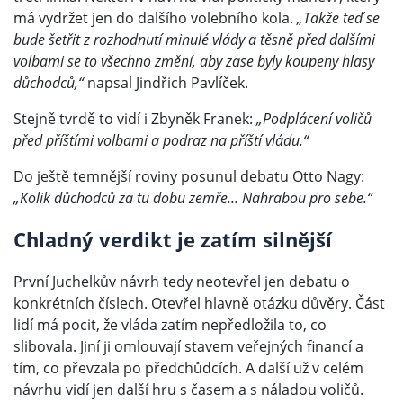
má vydržet jen do dalšího volebního kola.
„Takže teď se
bude šetřit z rozhodnutí minulé vlády a těsně před dalšími
volbami se to všechno změní, aby zase byly koupeny hlasy
důchodců,“
napsal Jindřich Pavlíček.
Stejně tvrdě to vidí i Zbyněk Franek:
„Podplácení voličů
před příštími volbami a podraz na příští vládu.“
Do ještě temnější roviny posunul debatu Otto Nagy:
„Kolik důchodců za tu dobu zemře… Nahrabou pro sebe.“
Chladný verdikt je zatím silnější
První Juchelkův návrh tedy neotevřel jen debatu o
konkrétních číslech. Otevřel hlavně otázku důvěry. Část
lidí má pocit, že vláda zatím nepředložila to, co
slibovala. Jiní ji omlouvají stavem veřejných financí a
tím, co převzala po předchůdcích. A další už v celém
návrhu vidí jen další hru s časem a s náladou voličů.