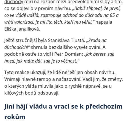
důchody
míří na rozpor mezi předvolebními sliby a tím,
co se objevilo v prvním návrhu.
„Babiš sliboval, že první,
co ve vládě udělá, zastropuje odchod do důchodu na 65 a
vrátí valorizaci. Je mi líto těch, kteří mu věřili,“
napsala
Eliška Janalíková.
Ještě stručnější byla Stanislava Tlustá
. „Zrada na
důchodcích!“
shrnula bez dalšího vysvětlování. A
podobně ostře to vidí i Petr Domian:
„Jak berete, tak
hned, jak máte dát, tak je to věčnost.“
Tyto reakce ukazují, že lidé neřeší jen obsah návrhu.
Vnímají hlavně tempo a načasování. Vadí jim, že změny,
o kterých vláda mluvila jako o rychlé nápravě, se u
klíčových bodů odsouvají.
Jiní hájí vládu a vrací se k předchozím
rokům