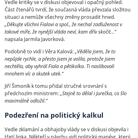
Vedle kritiky se v diskusi objevoval i opačný pohled.
Část čtenářů tvrdí, že současná vláda převzala složitou
situaci a nemůže všechny změny prosadit hned.
„Děkujte všichni Fialovi a spol., že nechal zadluženost v
takové míře, že nynější vláda neví, kam dřív skočit…“
napsala Jarmila Javorková.
Podobně to vidí i Věra Kalová:
„Věděla jsem, že to
nepůjde rychle, a přesto jsem je volila, protože jsem
nechtěla, aby vyhrál Fiala a pětikolka. Ti naslibovali
mnohem víc a skutek utek.“
Jiří Šimoník k tomu přidal stručné srovnání s
předchozím ministrem:
„Stejně to dělal i Jurečka, co šlo
maximálně odložil.“
Podezření na politický kalkul
Vedle zklamání a obhajoby vlády se v diskusi objevila i
třetí linka. Někteří v návrhu vidí politický manévr, který