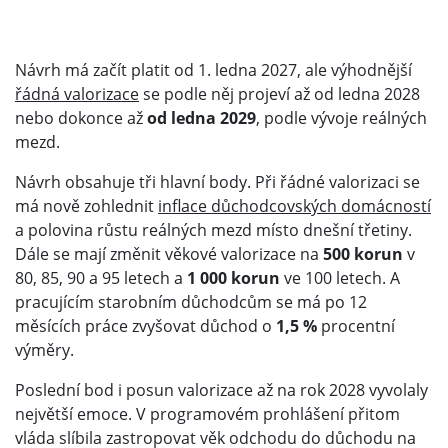
Návrh má začít platit od 1. ledna 2027, ale výhodnější
řádná valorizace
se podle něj projeví až od ledna 2028
nebo dokonce až
od ledna 2029
, podle vývoje reálných
mezd.
Návrh obsahuje tři hlavní body. Při řádné valorizaci se
má nově zohlednit
inflace důchodcovských domácností
a polovina růstu reálných mezd místo dnešní třetiny.
Dále se mají změnit věkové valorizace na
500 korun
v
80, 85, 90 a 95 letech a
1 000 korun
ve 100 letech. A
pracujícím starobním důchodcům se má po 12
měsících práce zvyšovat důchod o
1,5 %
procentní
výměry.
Poslední bod i posun valorizace až na rok 2028 vyvolaly
největší emoce. V programovém prohlášení přitom
vláda slíbila zastropovat věk odchodu do důchodu na