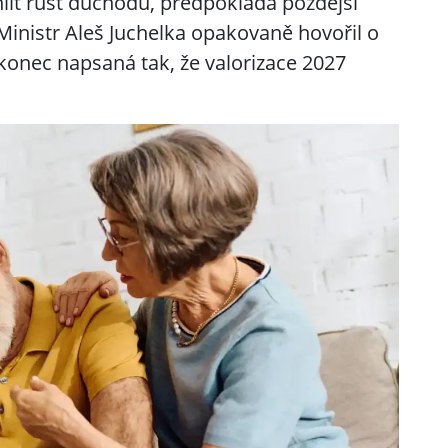
hlit růst důchodů, předpokládá pozdější
 Ministr Aleš Juchelka opakovaně hovořil o
akonec napsaná tak, že valorizace 2027