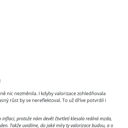
u
trně nic nezměnila. I kdyby valorizace zohledňovala
ný růst by se nereflektoval. To už dříve potvrdil i
inflaci, protože nám devět čtvrtletí klesala reálná mzda,
den. Takže uvidíme, do jaké míry ty valorizace budou, a o