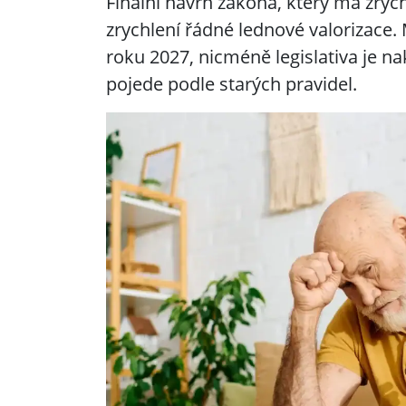
Finální návrh zákona, který má zryc
zrychlení řádné lednové valorizace.
roku 2027, nicméně legislativa je n
pojede podle starých pravidel.