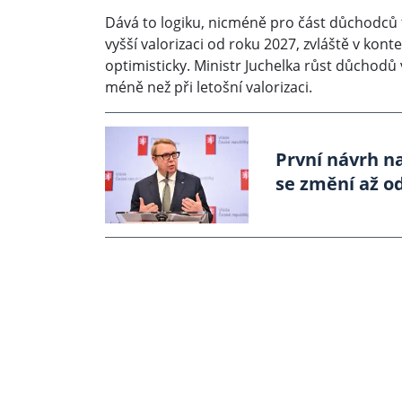
Dává to logiku, nicméně pro část důchodců
vyšší valorizaci od roku 2027, zvláště v kont
optimisticky. Ministr Juchelka růst důchodů
méně než při letošní valorizaci.
První návrh n
se změní až o