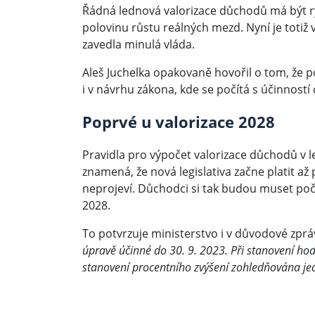
Řádná lednová valorizace důchodů má být ry
polovinu růstu reálných mezd. Nyní je totiž
zavedla minulá vláda.
Aleš Juchelka opakovaně hovořil o tom, že p
i v návrhu zákona, kde se počítá s účinností o
Poprvé u valorizace 2028
Pravidla pro výpočet valorizace důchodů v 
znamená, že nová legislativa začne platit až 
neprojeví. Důchodci si tak budou muset poč
2028.
To potvrzuje ministerstvo i v důvodové zpr
úpravě účinné do 30. 9. 2023. Při stanovení ho
stanovení procentního zvýšení zohledňována jedn