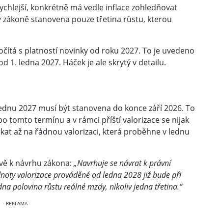
chlejší, konkrétně má vedle inflace zohledňovat
 v zákoně stanovena pouze třetina růstu, kterou
očítá s platností novinky od roku 2027. To je uvedeno
d 1. ledna 2027. Háček je ale skrytý v detailu.
lednu 2027 musí být stanovena do konce září 2026. To
po tomto termínu a v rámci příští valorizace se nijak
kat až na řádnou valorizaci, která proběhne v lednu
ávě k návrhu zákona:
„Navrhuje se návrat k právní
dnoty valorizace prováděné od ledna 2028 již bude při
a polovina růstu reálné mzdy, nikoliv jedna třetina.“