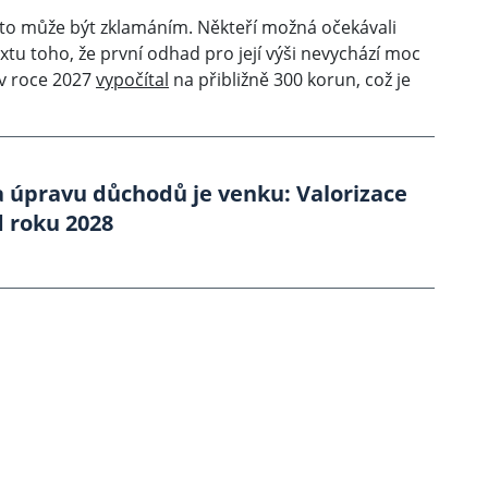
 to může být zklamáním. Někteří možná očekávali
extu toho, že první odhad pro její výši nevychází moc
 v roce 2027
vypočítal
na přibližně 300 korun, což je
a úpravu důchodů je venku: Valorizace
d roku 2028