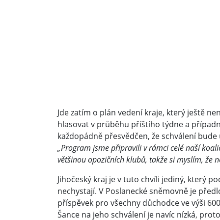
Jde zatím o plán vedení kraje, který ještě ne
hlasovat v průběhu příštího týdne a případ
každopádně přesvědčen, že schválení bude ús
„Program jsme připravili v rámci celé naší koali
většinou opozičních klubů, takže si myslím, že
Jihočeský kraj je v tuto chvíli jediný, který 
nechystají. V Poslanecké sněmovně je předl
příspěvek pro všechny důchodce ve výši 600
Šance na jeho schválení je navíc nízká, prot