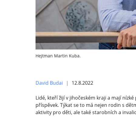
Hejtman Martin Kuba.
David Budai
12.8.2022
Lidé, kteří žijí v jihočeském kraji a mají níz
příspěvek. Týkat se to má nejen rodin s dětm
aktivity pro děti, ale také starobních a inva