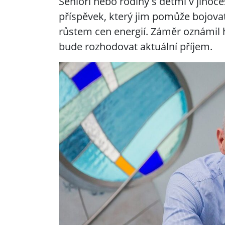
Senioři nebo rodiny s dětmi v jihoče
příspěvek, který jim pomůže bojov
růstem cen energií. Záměr oznámil 
bude rozhodovat aktuální příjem.