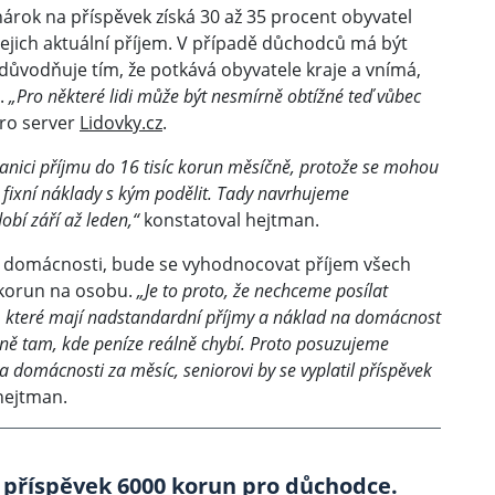
árok na příspěvek získá 30 až 35 procent obyvatel
e jejich aktuální příjem. V případě důchodců má být
zdůvodňuje tím, že potkává obyvatele kraje a vnímá,
i.
„Pro některé lidi může být nesmírně obtížné teď vůbec
ro server
Lidovky.cz
.
anici příjmu do 16 tisíc korun měsíčně, protože se mohou
o fixní náklady s kým podělit. Tady navrhujeme
bí září až leden,“
konstatoval hejtman.
né domácnosti, bude se vyhodnocovat příjem všech
c korun na osobu.
„Je to proto, že nechceme posílat
mi, které mají nadstandardní příjmy a náklad na domácnost
eně tam, kde peníze reálně chybí. Proto posuzujeme
na domácnosti za měsíc, seniorovi by se vyplatil příspěvek
 hejtman.
 příspěvek 6000 korun pro důchodce.