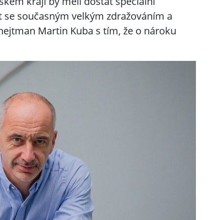
ském kraji by měli dostat speciální
at se současným velkým zdražováním a
hejtman Martin Kuba s tím, že o nároku