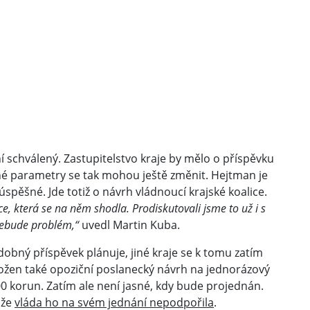
ní schválený. Zastupitelstvo kraje by mělo o příspěvku
né parametry se tak mohou ještě změnit. Hejtman je
pěšné. Jde totiž o návrh vládnoucí krajské koalice.
ce, která se na něm shodla. Prodiskutovali jsme to už i s
 nebude problém,“
uvedl Martin Kuba.
podobný příspěvek plánuje, jiné kraje se k tomu zatím
ožen také opoziční poslanecký návrh na jednorázový
0 korun. Zatím ale není jasné, kdy bude projednán.
ože
vláda ho na svém jednání nepodpořila
.