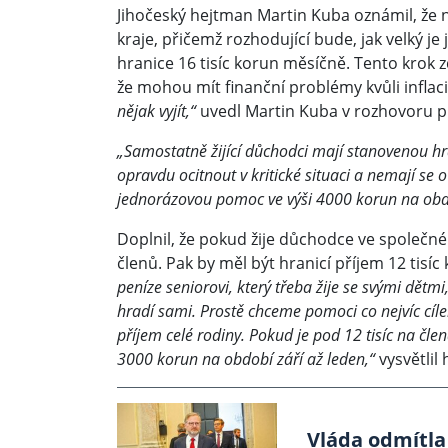
Jihočeský hejtman Martin Kuba oznámil, že n
kraje, přičemž rozhodující bude, jak velký j
hranice 16 tisíc korun měsíčně. Tento krok 
že mohou mít finanční problémy kvůli inflac
nějak vyjít,“
uvedl Martin Kuba v rozhovoru p
„Samostatně žijící důchodci mají stanovenou hr
opravdu ocitnout v kritické situaci a nemají se 
jednorázovou pomoc ve výši 4000 korun na obdo
Doplnil, že pokud žije důchodce ve společ
členů. Pak by měl být hranicí příjem 12 tisí
peníze seniorovi, který třeba žije se svými dět
hradí sami. Prostě chceme pomoci co nejvíc cíl
příjem celé rodiny. Pokud je pod 12 tisíc na čle
3000 korun na období září až leden,“
vysvětlil
Vláda odmítla