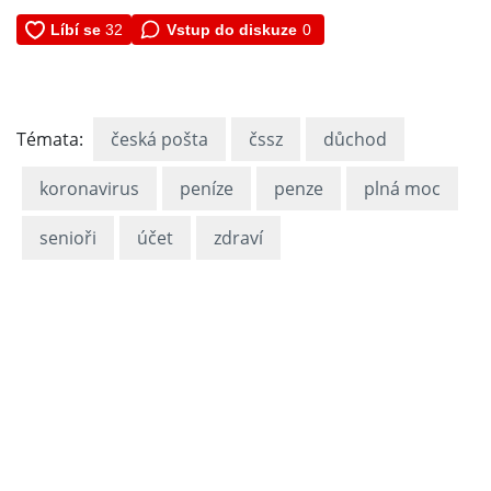
Vstup do diskuze
0
Témata:
česká pošta
čssz
důchod
koronavirus
peníze
penze
plná moc
senioři
účet
zdraví