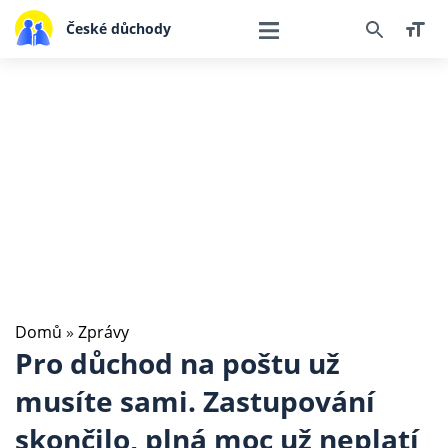
České důchody
Domů
»
Zprávy
Pro důchod na poštu už
musíte sami. Zastupování
skončilo, plná moc už neplatí