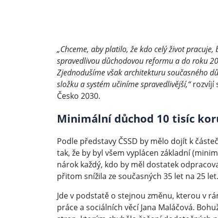
„Chceme, aby platilo, že kdo celý život pracuje
spravedlivou důchodovou reformu a do roku 202
Zjednodušíme však architekturu současného d
složku a systém učiníme spravedlivější,“
rozvíjí
Česko 2030.
Minimální důchod 10 tisíc ko
Podle představy ČSSD by mělo dojít k čás
tak, že by byl všem vyplácen základní (minim
nárok každý, kdo by měl dostatek odpracova
přitom snížila ze současných 35 let na 25 let
Jde v podstatě o stejnou změnu, kterou v r
práce a sociálních věcí Jana Maláčová. Bohuže