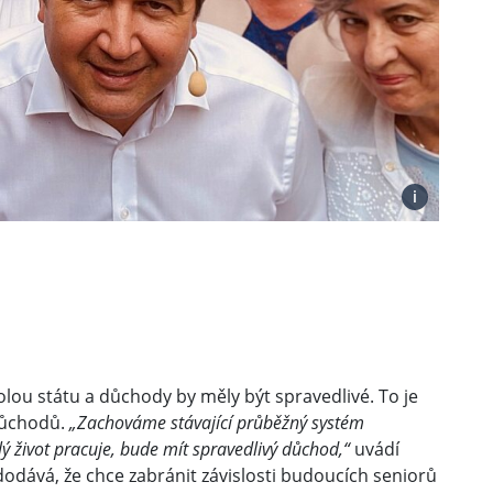
i
ou státu a důchody by měly být spravedlivé. To je
 důchodů.
„Zachováme stávající průběžný systém
lý život pracuje, bude mít spravedlivý důchod,“
uvádí
odává, že chce zabránit závislosti budoucích seniorů