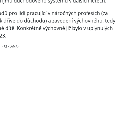
příjmů důchodového systému v dalších letech.
dů pro lidi pracující v náročných profesích (za
ok dříve do důchodu) a zavedení výchovného, tedy
é dítě. Konkrétně výchovné již bylo v uplynulých
23.