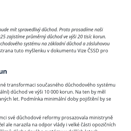
, bude mít spravedlivý důchod. Proto prosadíme naši
5 zajistíme průměrný důchod ve výši 20 tisíc korun.
ůchodového systému na základní důchod a zásluhovou
 strana tuto myšlenku v dokumentu Vize ČSSD pro
run
tečné transformaci současného důchodového systému
ální) důchod ve výši 10 000 korun. Na ten by měl
ných let. Podmínka minimální doby pojištění by se
.
ámci své důchodové reformy prosazovala ministryně
l ale narazila na odpor vlády i velké části opozičních