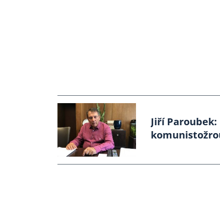
Jiří Paroubek: 
komunistožrou