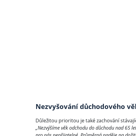
Nezvyšování důchodového vě
Důležitou prioritou je také zachování stáva
„Nezvýšíme věk odchodu do důchodu nad 65 le
pro nás nepřijatelné. Průměrná naděje na dožití