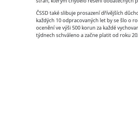
stran, kterým chybělo řešení dodatečných 
ČSSD také slibuje prosazení dřívějších důcho
každých 10 odpracovaných let by se šlo o r
ocenění ve výši 500 korun za každé vychovan
týdnech schváleno a začne platit od roku 20