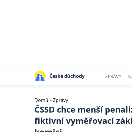
České důchody
ZPRÁVY
N
Domů
»
Zprávy
ČSSD chce menší penali
fiktivní vyměřovací zák
komisi