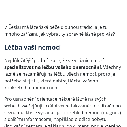
V Česku má lázeňská péče dlouhou tradici a je tu
mnoho zařízení. Jak vybrat ty správné lázně pro vás?
Léčba vaší nemoci
Nejdůležitější podmínka je, že se v lázních musí
specializovat na léčbu vašeho onemocnění
. Všechny
lázně se nezaměřují na léčbu všech nemocí, proto je
potřeba si zjistit, které nabízejí léčbu vašeho
konkrétního onemocnění.
Pro usnadnění orientace některé lázně na svých
webech zveřejňují lokální verze takzvaného
Indikačního
seznamu
, které vypadají jako přehled nemocí (diagnóz)
s dalšími informacemi, například o délce pobytu.
(Indikační seznam je základní dokument, podle kterého