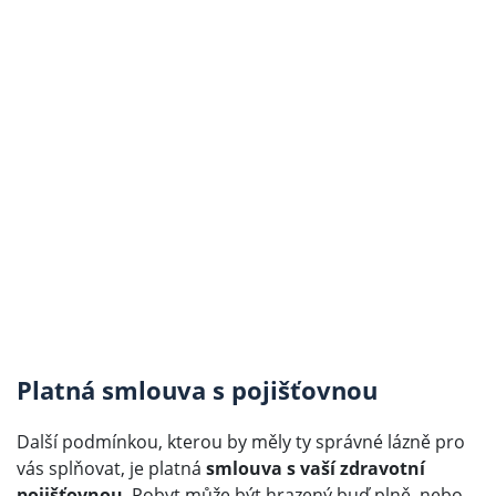
Platná smlouva s pojišťovnou
Další podmínkou, kterou by měly ty správné lázně pro
vás splňovat, je platná
smlouva s vaší zdravotní
pojišťovnou
. Pobyt může být hrazený buď plně, nebo