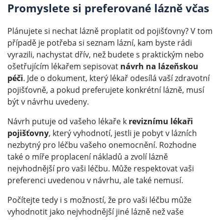
Promyslete si preferované lázně včas
Plánujete si nechat lázně proplatit od pojišťovny? V tom
případě je potřeba si seznam lázní, kam byste rádi
vyrazili, nachystat dřív, než budete s praktickým nebo
ošetřujícím lékařem sepisovat
návrh na lázeňskou
péči
. Jde o dokument, který lékař odesílá vaší zdravotní
pojišťovně, a pokud preferujete konkrétní lázně, musí
být v návrhu uvedeny.
Návrh putuje od vašeho lékaře k
reviznímu lékaři
pojišťovny
, který vyhodnotí, jestli je pobyt v lázních
nezbytný pro léčbu vašeho onemocnění. Rozhodne
také o míře proplacení nákladů a zvolí lázně
nejvhodnější pro vaši léčbu. Může respektovat vaši
preferenci uvedenou v návrhu, ale také nemusí.
Počítejte tedy i s možností, že pro vaši léčbu může
vyhodnotit jako nejvhodnější jiné lázně než vaše