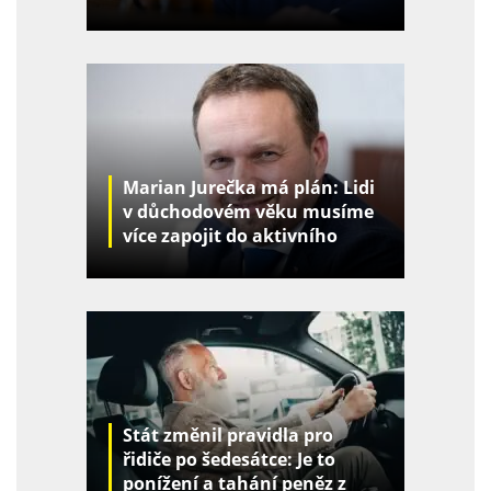
Marian Jurečka má plán: Lidi
v důchodovém věku musíme
více zapojit do aktivního
života
Stát změnil pravidla pro
řidiče po šedesátce: Je to
ponížení a tahání peněz z