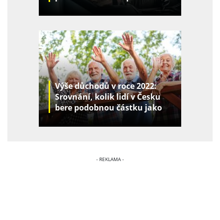
kapes
Výše důchodů v roce 2022:
Srovnání, kolik lidí v Česku
bere podobnou částku jako
vy