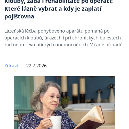
Klouby, záda i rehabilitace po operaci:
Které lázně vybrat a kdy je zaplatí
pojišťovna
Lázeňská léčba pohybového aparátu pomáhá po
operacích kloubů, úrazech i při chronických bolestech
zad nebo revmatických onemocněních. V řadě případů
…
Zdraví
22.7.2026