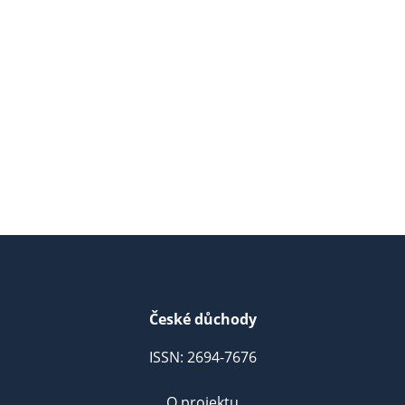
České důchody
ISSN: 2694-7676
O projektu