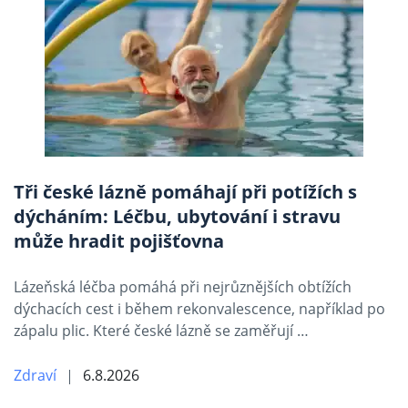
Tři české lázně pomáhají při potížích s
dýcháním: Léčbu, ubytování i stravu
může hradit pojišťovna
Lázeňská léčba pomáhá při nejrůznějších obtížích
dýchacích cest i během rekonvalescence, například po
zápalu plic. Které české lázně se zaměřují …
Zdraví
6.8.2026