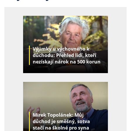
Výjimky u výchovného k
důchodu: Přehled lidí, kteří
nezískají nárok na 500 korun
za děti
Mirek Topolánek: Můj
důchod je směšný, sotva
stačí na školné pro syna