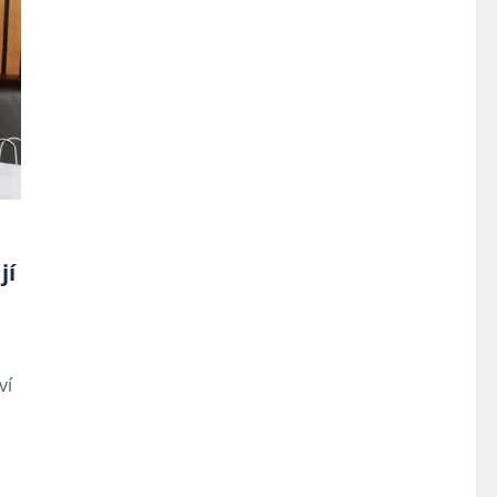
jí
ví