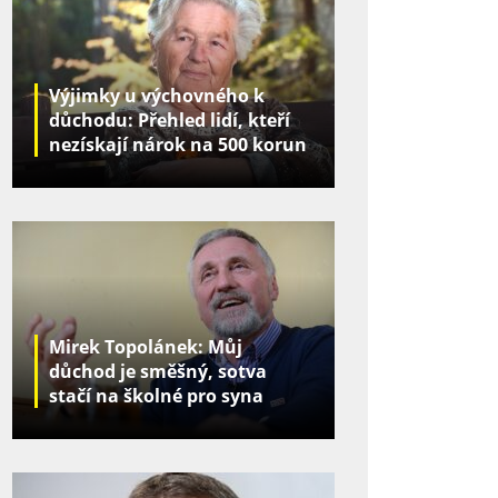
Výjimky u výchovného k
důchodu: Přehled lidí, kteří
nezískají nárok na 500 korun
za děti
Mirek Topolánek: Můj
důchod je směšný, sotva
stačí na školné pro syna