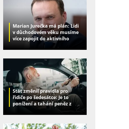
Marian Jurečka má plán: Lidi
v důchodovém věku musíme
více zapojit do aktivního
života
Stát změnil pravidla pro
řidiče po šedesátce: Je to
ponížení a tahání peněz z
kapes