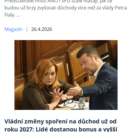
Představitelé hnutí ANO i SPD stále hlásají, jak se
budou už brzy zvyšovat důchody více než za vlády Petra
Fialy. …
Magazín
26.4.2026
Vládní změny spoření na důchod už od
roku 2027: Lidé dostanou bonus a vyšší