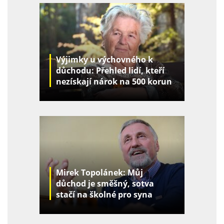
Výjimky u výchovného k
důchodu: Přehled lidí, kteří
nezískají nárok na 500 korun
za děti
Mirek Topolánek: Můj
důchod je směšný, sotva
stačí na školné pro syna