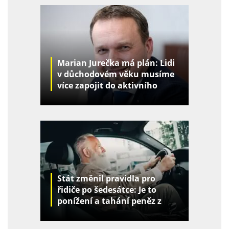
Marian Jurečka má plán: Lidi
v důchodovém věku musíme
více zapojit do aktivního
života
Stát změnil pravidla pro
řidiče po šedesátce: Je to
ponížení a tahání peněz z
kapes