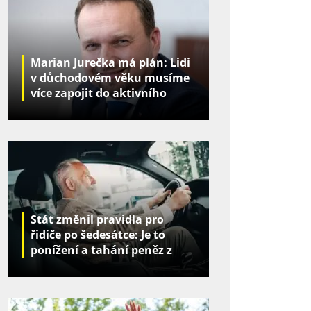
Marian Jurečka má plán: Lidi
v důchodovém věku musíme
více zapojit do aktivního
života
Stát změnil pravidla pro
řidiče po šedesátce: Je to
ponížení a tahání peněz z
kapes