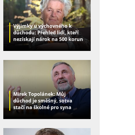
Výjimky u výchovného k
důchodu: Přehled lidí, kteří
nezískají nárok na 500 korun
za děti
Mirek Topolánek: Můj
důchod je směšný, sotva
stačí na školné pro syna