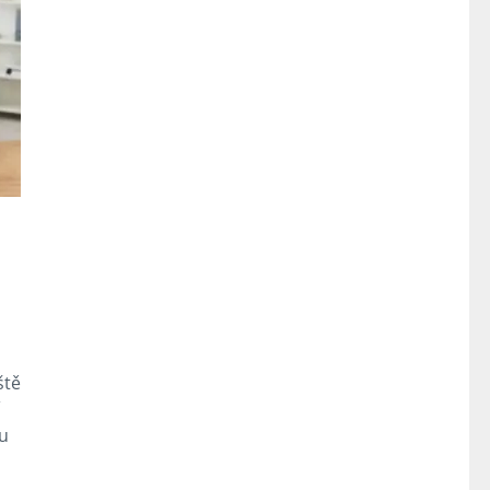
ště
u