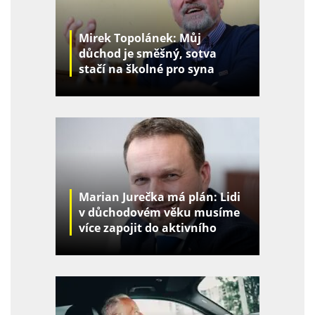
Mirek Topolánek: Můj
důchod je směšný, sotva
stačí na školné pro syna
Marian Jurečka má plán: Lidi
v důchodovém věku musíme
více zapojit do aktivního
života