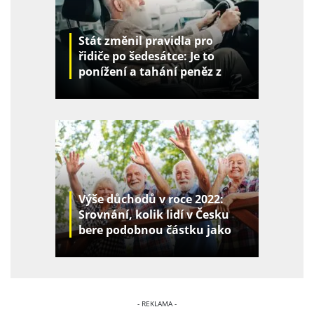
Stát změnil pravidla pro
řidiče po šedesátce: Je to
ponížení a tahání peněz z
kapes
Výše důchodů v roce 2022:
Srovnání, kolik lidí v Česku
bere podobnou částku jako
vy