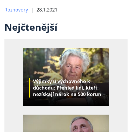
Rozhovory
28.1.2021
Nejčtenější
Výjimky u výchovného k
důchodu: Přehled lidí, kteří
nezískají nárok na 500 korun
za děti