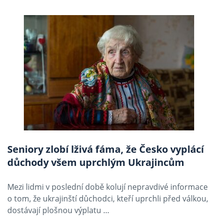
Seniory zlobí lživá fáma, že Česko vyplácí
důchody všem uprchlým Ukrajincům
Mezi lidmi v poslední době kolují nepravdivé informace
o tom, že ukrajinští důchodci, kteří uprchli před válkou,
dostávají plošnou výplatu …