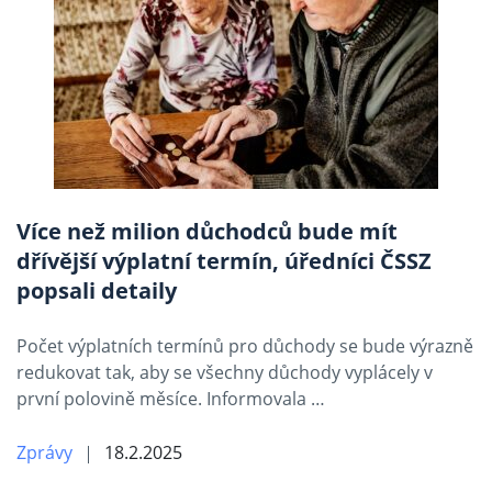
Více než milion důchodců bude mít
dřívější výplatní termín, úředníci ČSSZ
popsali detaily
Počet výplatních termínů pro důchody se bude výrazně
redukovat tak, aby se všechny důchody vyplácely v
první polovině měsíce. Informovala …
Zprávy
18.2.2025