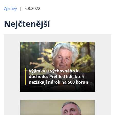
Zprávy
5.8.2022
Nejčtenější
Výjimky u výchovného k
důchodu: Přehled lidí, kteří
nezískají nárok na 500 korun
za děti