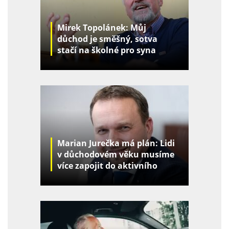
Mirek Topolánek: Můj
důchod je směšný, sotva
stačí na školné pro syna
Marian Jurečka má plán: Lidi
v důchodovém věku musíme
více zapojit do aktivního
života