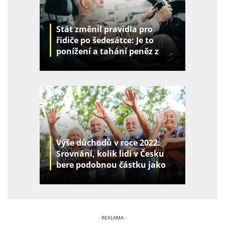
Stát změnil pravidla pro
řidiče po šedesátce: Je to
ponížení a tahání peněz z
kapes
Výše důchodů v roce 2022:
Srovnání, kolik lidí v Česku
bere podobnou částku jako
vy