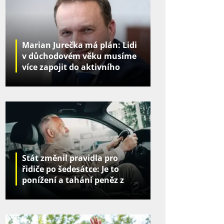
Marian Jurečka má plán: Lidi
v důchodovém věku musíme
více zapojit do aktivního
života
Stát změnil pravidla pro
řidiče po šedesátce: Je to
ponížení a tahání peněz z
kapes