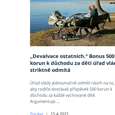
„Devalvace ostatních.“ Bonus 500
korun k důchodu za děti úřad vlá
striktně odmítá
Úřad vlády jednoznačně odmítl návrh na to,
aby rodiče dostávali příspěvek 500 korun k
důchodu za každé vychované dítě.
Argumentuje …
Zprávy
15.4.2021