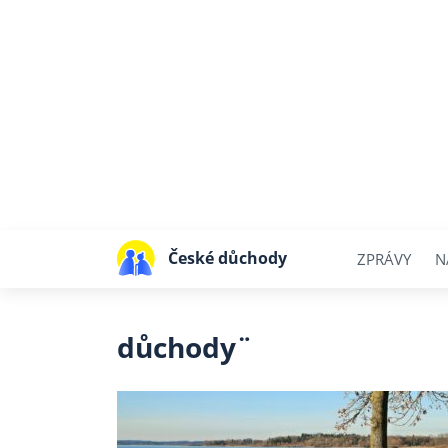
České důchody
ZPRÁVY
N
důchody¨