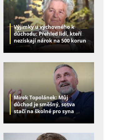
Výjimky u výchovného k
důchodu: Přehled lidí, kteří
nezískají nárok na 500 korun
za děti
Mirek Topolánek: Můj
důchod je směšný, sotva
stačí na školné pro syna