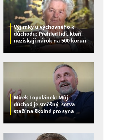
Výjimky u výchovného k
důchodu: Přehled lidí, kteří
nezískají nárok na 500 korun
za děti
Mirek Topolánek: Můj
důchod je směšný, sotva
stačí na školné pro syna