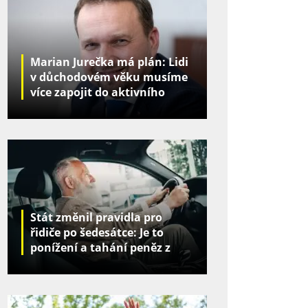
Marian Jurečka má plán: Lidi
v důchodovém věku musíme
více zapojit do aktivního
života
Stát změnil pravidla pro
řidiče po šedesátce: Je to
ponížení a tahání peněz z
kapes