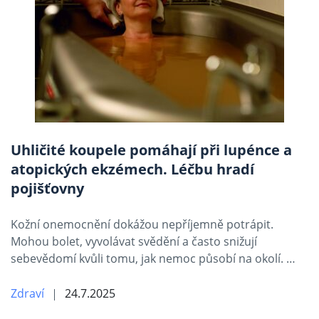
Uhličité koupele pomáhají při lupénce a
atopických ekzémech. Léčbu hradí
pojišťovny
Kožní onemocnění dokážou nepříjemně potrápit.
Mohou bolet, vyvolávat svědění a často snižují
sebevědomí kvůli tomu, jak nemoc působí na okolí. …
Zdraví
24.7.2025