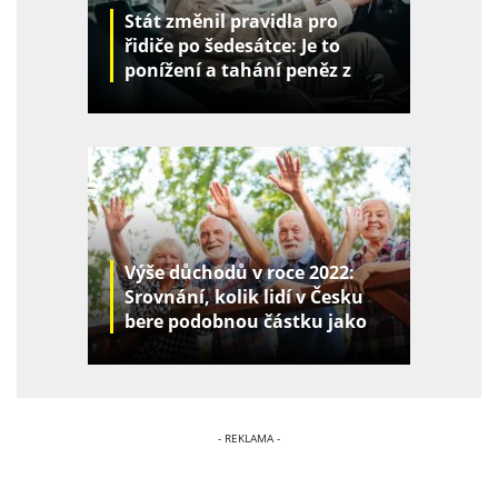
Stát změnil pravidla pro
řidiče po šedesátce: Je to
ponížení a tahání peněz z
kapes
Výše důchodů v roce 2022:
Srovnání, kolik lidí v Česku
bere podobnou částku jako
vy