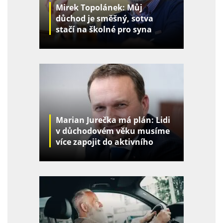
Mirek Topolánek: Můj
důchod je směšný, sotva
stačí na školné pro syna
Marian Jurečka má plán: Lidi
v důchodovém věku musíme
více zapojit do aktivního
života