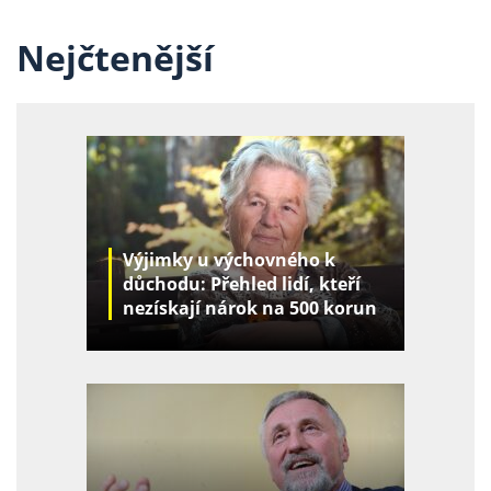
Nejčtenější
Výjimky u výchovného k
důchodu: Přehled lidí, kteří
nezískají nárok na 500 korun
za děti