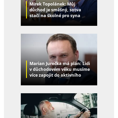
Mirek Topolánek: Můj
důchod je směšný, sotva
stačí na školné pro syna
Marian Jurečka má plán: Lidi
v důchodovém věku musíme
více zapojit do aktivního
života