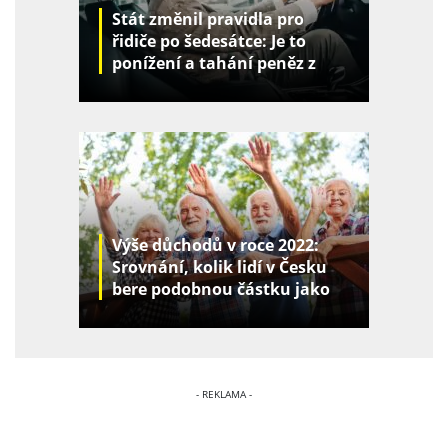
Stát změnil pravidla pro
řidiče po šedesátce: Je to
ponížení a tahání peněz z
kapes
Výše důchodů v roce 2022:
Srovnání, kolik lidí v Česku
bere podobnou částku jako
vy