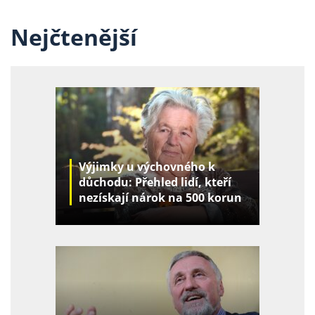
Nejčtenější
Výjimky u výchovného k
důchodu: Přehled lidí, kteří
nezískají nárok na 500 korun
za děti