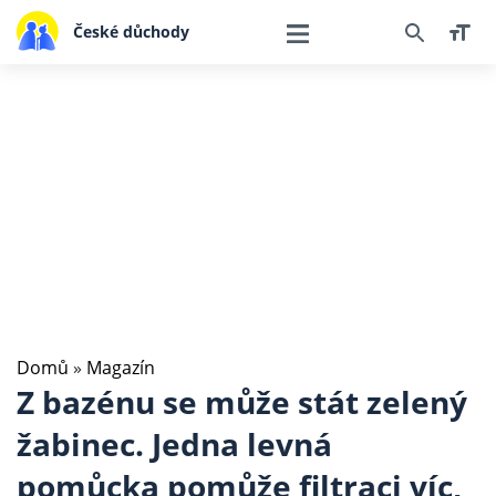
České důchody
Domů
»
Magazín
Z bazénu se může stát zelený
žabinec. Jedna levná
pomůcka pomůže filtraci víc,