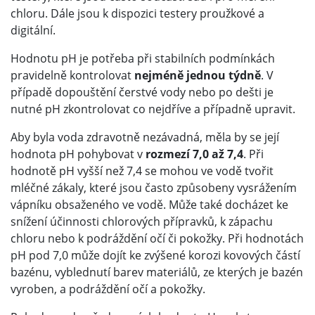
chloru. Dále jsou k dispozici testery proužkové a
digitální.
Hodnotu pH je potřeba při stabilních podmínkách
pravidelně kontrolovat
nejméně jednou týdně
. V
případě dopouštění čerstvé vody nebo po dešti je
nutné pH zkontrolovat co nejdříve a případně upravit.
Aby byla voda zdravotně nezávadná, měla by se její
hodnota pH pohybovat v
rozmezí 7,0 až 7,4
. Při
hodnotě pH vyšší než 7,4 se mohou ve vodě tvořit
mléčné zákaly, které jsou často způsobeny vysrážením
vápníku obsaženého ve vodě. Může také docházet ke
snížení účinnosti chlorových přípravků, k zápachu
chloru nebo k podráždění očí či pokožky. Při hodnotách
pH pod 7,0 může dojít ke zvýšené korozi kovových částí
bazénu, vyblednutí barev materiálů, ze kterých je bazén
vyroben, a podráždění očí a pokožky.