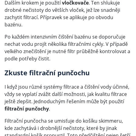
Dalším krokem je použití
vločkovače
. Ten shlukuje
drobné nečistoty do větších vloček, jež lze snadněji
zachytit filtrací. Přípravek se aplikuje po obvodu
bazénu.
Po každém intenzivním čištění bazénu se doporučuje
nechat vodu projít několika filtračními cykly. V případě
velkého znečištění je nutné filtr průběžně kontrolovat a
podle potřeby čistit.
Zkuste filtrační punčochu
I když jsou různé systémy filtrace a čištění vody účinné,
vždy se vyplatí zvážit další možnosti, jak kvalitu filtrace
ještě zlepšit. Jednoduchým řešením může být použití
filtrační punčochy
.
Filtrační punčocha se umisťuje do košíku skimmeru,
kde zachytává i drobnější nečistoty, které by jinak
standardní košík propustil. Toto předčištění nejen šetří