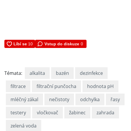
Vstup do diskuze
0
Témata:
alkalita
bazén
dezinfekce
filtrace
filtrační punčocha
hodnota pH
mléčný zákal
nečistoty
odchylka
řasy
testery
vločkovač
žabinec
zahrada
zelená voda