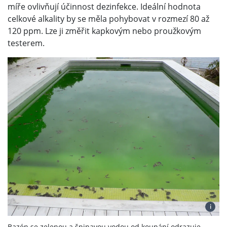
míře ovlivňují účinnost dezinfekce. Ideální hodnota
celkové alkality by se měla pohybovat v rozmezí 80 až
120 ppm. Lze ji změřit kapkovým nebo proužkovým
testerem.
i
Bazén se zelenou a špinavou vodou od koupání odrazuje.