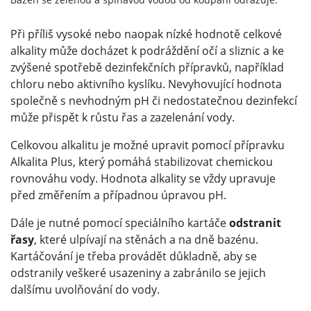
Při příliš vysoké nebo naopak nízké hodnotě celkové
alkality může docházet k podráždění očí a sliznic a ke
zvýšené spotřebě dezinfekčních přípravků, například
chloru nebo aktivního kyslíku. Nevyhovující hodnota
společně s nevhodným pH či nedostatečnou dezinfekcí
může přispět k růstu řas a zazelenání vody.
Celkovou alkalitu je možné upravit pomocí přípravku
Alkalita Plus, který pomáhá stabilizovat chemickou
rovnováhu vody. Hodnota alkality se vždy upravuje
před změřením a případnou úpravou pH.
Dále je nutné pomocí speciálního kartáče
odstranit
řasy
, které ulpívají na stěnách a na dně bazénu.
Kartáčování je třeba provádět důkladně, aby se
odstranily veškeré usazeniny a zabránilo se jejich
dalšímu uvolňování do vody.