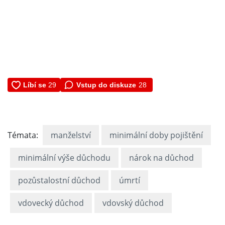
Vstup do diskuze
28
Témata:
manželství
minimální doby pojištění
minimální výše důchodu
nárok na důchod
pozůstalostní důchod
úmrtí
vdovecký důchod
vdovský důchod