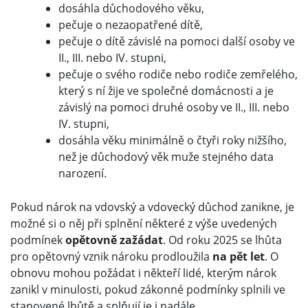
dosáhla důchodového věku,
pečuje o nezaopatřené dítě,
pečuje o dítě závislé na pomoci další osoby ve
II., III. nebo IV. stupni,
pečuje o svého rodiče nebo rodiče zemřelého,
který s ní žije ve společné domácnosti a je
závislý na pomoci druhé osoby ve II., III. nebo
IV. stupni,
dosáhla věku minimálně o čtyři roky nižšího,
než je důchodový věk muže stejného data
narození.
Pokud nárok na vdovský a vdovecký důchod zanikne, je
možné si o něj při splnění některé z výše uvedených
podmínek
opětovně zažádat
. Od roku 2025 se lhůta
pro opětovný vznik nároku prodloužila
na pět let
. O
obnovu mohou požádat i někteří lidé, kterým nárok
zanikl v minulosti, pokud zákonné podmínky splnili ve
stanovené lhůtě a splňují je i nadále.