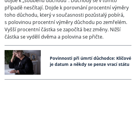
dojde k „souběhu důchodů“. Důchody se v tomto
případě nesčítají. Dojde k porovnání procentní výměry
toho důchodu, který v současnosti pozůstalý pobírá,
s polovinou procentní výměry důchodu po zemřelém.
Vyšší procentní částka se započítá bez změny. Nižší
částka se vydělí dvěma a polovina se přičte.
Povinnosti při úmrtí důchodce: Klíčové
je datum a někdy se penze vrací státu