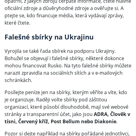
opatrní, z jakých zdrojů čerpáte informace, čtěte hlavně
oficiální zdroje a důvěryhodné zdroje a ověřujte si. A
ptejte se, kdo financuje média, která vydávají zprávy,
které čtete.
Falešné sbírky na Ukrajinu
Vyrojila se také řada sbírek na podporu Ukrajiny.
Bohužel se objevují i falešné sbírky, některé dokonce
mohou financovat Rusko. Na tyto falešné sbírky můžete
narazit zpravidla na sociálních sítích a v e-mailových
schránkách.
Posílejte peníze jen na sbírky, kterým věříte a víte, kdo
je organizuje. Raději volte sbírky pod záštitou
organizací, které působí dlouhodobě, mají své webové
stránky a transparentní účet, jako jsou
ADRA, Člověk v
tísni, Červený kříž, Post Bellum nebo Diakonie
.
Pozor si dejte například na sbírky pořádané jednotlivci,