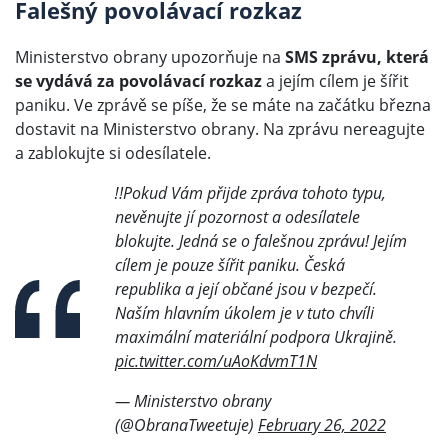
Falešný povolávací rozkaz
Ministerstvo obrany upozorňuje na
SMS zprávu, která
se vydává za povolávací rozkaz
a jejím cílem je šířit
paniku. Ve zprávě se píše, že se máte na začátku března
dostavit na Ministerstvo obrany. Na zprávu nereagujte
a zablokujte si odesílatele.
‼️Pokud Vám přijde zpráva tohoto typu,
nevěnujte jí pozornost a odesílatele
blokujte. Jedná se o falešnou zprávu! Jejím
cílem je pouze šířit paniku. Česká
republika a její občané jsou v bezpečí.
Naším hlavním úkolem je v tuto chvíli
maximální materiální podpora Ukrajině.
pic.twitter.com/uAoKdvmT1N
— Ministerstvo obrany
(@ObranaTweetuje)
February 26, 2022