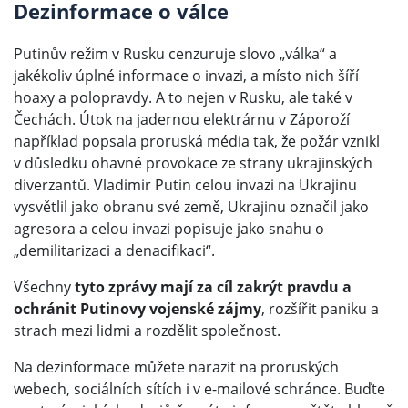
Dezinformace o válce
Putinův režim v Rusku cenzuruje slovo „válka“ a
jakékoliv úplné informace o invazi, a místo nich šíří
hoaxy a polopravdy. A to nejen v Rusku, ale také v
Čechách. Útok na jadernou elektrárnu v Záporoží
například popsala proruská média tak, že požár vznikl
v důsledku ohavné provokace ze strany ukrajinských
diverzantů. Vladimir Putin celou invazi na Ukrajinu
vysvětlil jako obranu své země, Ukrajinu označil jako
agresora a celou invazi popisuje jako snahu o
„demilitarizaci a denacifikaci“.
Všechny
tyto zprávy mají za cíl zakrýt pravdu a
ochránit Putinovy vojenské zájmy
, rozšířit paniku a
strach mezi lidmi a rozdělit společnost.
Na dezinformace můžete narazit na proruských
webech, sociálních sítích i v e-mailové schránce. Buďte