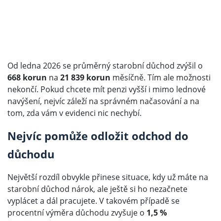
Od ledna 2026 se průměrný starobní důchod zvýšil o
668 korun
na
21 839 korun
měsíčně. Tím ale možnosti
nekončí. Pokud chcete mít penzi vyšší i mimo lednové
navýšení, nejvíc záleží na správném načasování a na
tom, zda vám v evidenci nic nechybí.
Nejvíc pomůže odložit odchod do
důchodu
Největší rozdíl obvykle přinese situace, kdy už máte na
starobní důchod nárok, ale ještě si ho nezačnete
vyplácet a dál pracujete. V takovém případě se
procentní výměra důchodu zvyšuje o
1,5 %