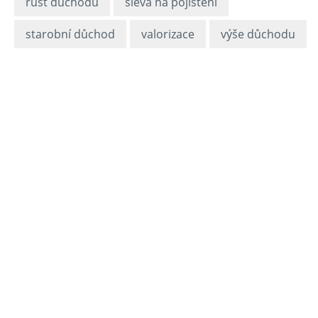
růst důchodů
sleva na pojištění
starobní důchod
valorizace
výše důchodu