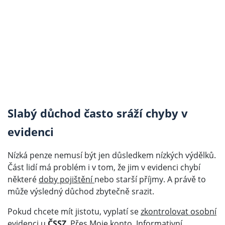
Slabý důchod často sráží chyby v
evidenci
Nízká penze nemusí být jen důsledkem nízkých výdělků.
Část lidí má problém i v tom, že jim v evidenci chybí
některé
doby pojištění
nebo starší příjmy. A právě to
může výsledný důchod zbytečně srazit.
Pokud chcete mít jistotu, vyplatí se
zkontrolovat osobní
evidenci
u
ČSSZ
. Přes Moje konto, Informativní