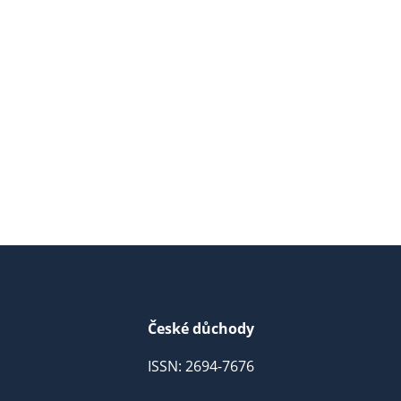
České důchody
ISSN: 2694-7676