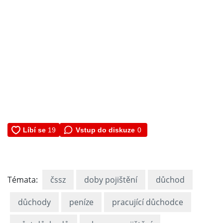
Vstup do diskuze
0
Témata:
čssz
doby pojištění
důchod
důchody
peníze
pracující důchodce