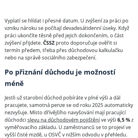
Vyplatí se hlídat i přesné datum. U zvýšení za práci po
vzniku nároku se počítají devadesátidenní úseky. Když
práci ukončíte těsně před jejich dokončením, o část
zvýšení přijdete.
ČSSZ
proto doporučuje ověřit si
termín předem, třeba přes důchodovou kalkulačku
nebo na správě sociálního zabezpečení.
Po přiznání důchodu je možností
méně
Jestli už starobní důchod pobíráte v plné výši a dál
pracujete, samotná penze se od roku 2025 automaticky
nezvyšuje. Místo dřívějšího navyšování mají pracující
důchodci
slevu na důchodovém pojištění
ve výši
6,5 %
z
vyměřovacího základu. U zaměstnanců se to projeví ve
vyšší čisté mzdě, u OSVČ v nižším odvodu v přehledu.