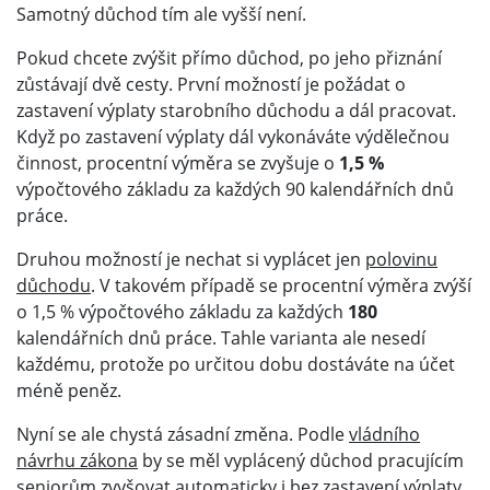
Samotný důchod tím ale vyšší není.
Pokud chcete zvýšit přímo důchod, po jeho přiznání
zůstávají dvě cesty. První možností je požádat o
zastavení výplaty starobního důchodu a dál pracovat.
Když po zastavení výplaty dál vykonáváte výdělečnou
činnost, procentní výměra se zvyšuje o
1,5 %
výpočtového základu za každých 90 kalendářních dnů
práce.
Druhou možností je nechat si vyplácet jen
polovinu
důchodu
. V takovém případě se procentní výměra zvýší
o 1,5 % výpočtového základu za každých
180
kalendářních dnů práce. Tahle varianta ale nesedí
každému, protože po určitou dobu dostáváte na účet
méně peněz.
Nyní se ale chystá zásadní změna. Podle
vládního
návrhu zákona
by se měl vyplácený důchod pracujícím
seniorům zvyšovat automaticky i bez zastavení výplaty.